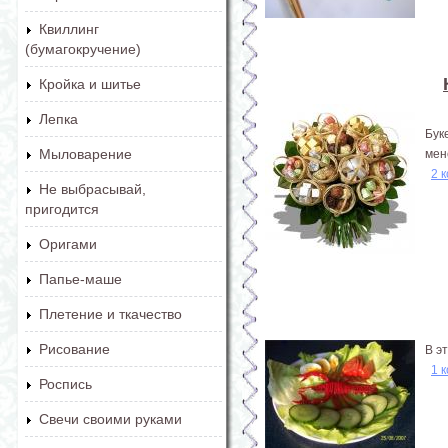
Квиллинг
(бумагокручение)
Кройка и шитье
Лепка
Бук
Мыловарение
мен
2 
Не выбрасывай,
пригодится
Оригами
Папье-маше
Плетение и ткачество
Рисование
В э
1 
Роспись
Свечи своими руками