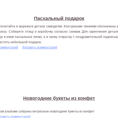
Пасхальный подарок
печатайте и вырежьте детали самоделки. Контурными линиями обозначены м
реза. Соберите птицу и коробочку согласно схемам. Для скрепления детал
це в клюв пасхальное яичко, а в лапку открытку с поздравительной надписью
естить небольшой подарок.
комментарий
Добавить комментарий
Новогодние букеты из конфет
том альбоме собраны интресные новогодние букеты из конфет
бавить комментарий