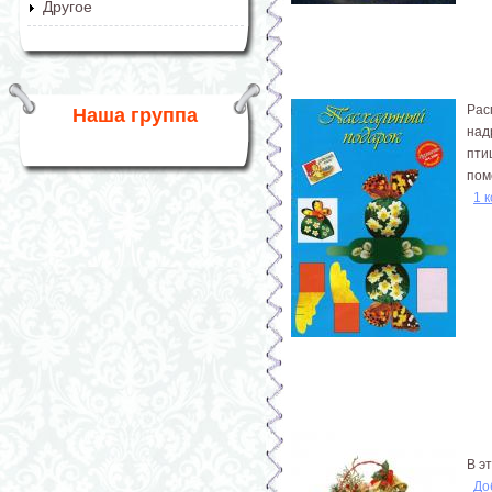
Другое
Рас
Наша группа
над
пти
пом
1 
В э
До