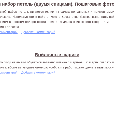
 набор петель (двумя спицами). Пошаговые фот
стой набор петель является одним из самых популярных и применяемых
альщиц. Используя его в работе, можно достаточно быстро выполнить на
овием в простом наборе петель является длина свисающего конца нити – 
ины полотна.
комментарий
Добавить комментарий
Войлочные шарики
то люди начинают обучаться валянию именно с шариков. Т.к. шарик свалять лег
том альбоме вы увидите какое разнообразие работ можно сделать взяв за ос
комментарий
Добавить комментарий