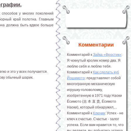
ографии.
 способов у многих поколений
борный край полотна. Главным
она должна быть вдвое больше
Комментарии
Комментарий к
Зайка «Фростик»
:
Я чокнутый кролик номер два. Я
люблю себя и люблю тебя.
ко и это у всех получается.
Комментарий к
Как сделать куб
нову обычный шарик.
Йошимото
: представляет собой
многогранную механическую
игрушку-головоломку,
изобретенную в 1971 году Наоки
Ёсимото (吉 本 直 貴, Ёсимото
Наоки), который обнаружил,...
Комментарий к
Ключик
: Успех - не
ключ к счастью. Счастье - залог
успеха. Если вам нравится то, что
вы делаете, вы добьетесь успеха.