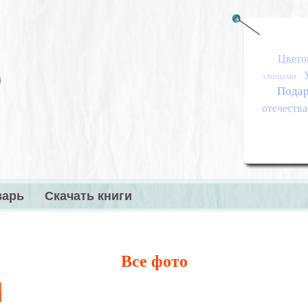
Цвето
спицами
Пода
отечества
варь
Скачать книги
меню
Все фото