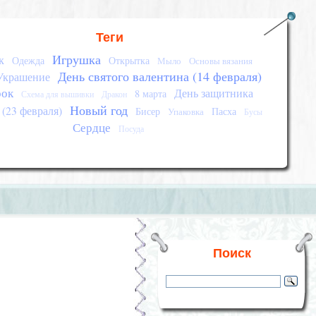
Теги
Игрушка
к
Одежда
Открытка
Мыло
Основы вязания
День святого валентина (14 февраля)
Украшение
рок
День защитника
8 марта
Схема для вышивки
Дракон
Новый год
 (23 февраля)
Бисер
Пасха
Упаковка
Бусы
Сердце
Посуда
Поиск