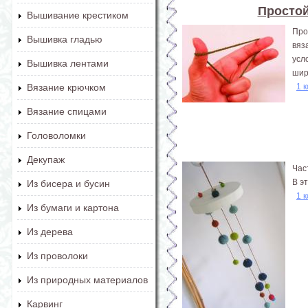
Простой
Вышивание крестиком
Про
Вышивка гладью
вяз
усл
Вышивка лентами
шир
1 
Вязание крючком
Вязание спицами
Головоломки
Декупаж
Час
В э
Из бисера и бусин
1 
Из бумаги и картона
Из дерева
Из проволоки
Из природных материалов
Карвинг