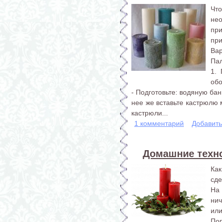
Что
не
пр
при
Вар
Пал
1. 
обо
- Подготовьте: водяную ба
нее же вставьте кастрюлю 
кастрюли...
1 комментарий
Добавит
Домашние техно
Ка
сде
На
ни
или
По