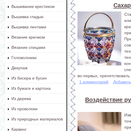
Сахар
Вышивание крестиком
Ст
Вышивка гладью
ил
кра
Вышивка лентами
при
Вязание крючком
Пр
со
Вязание спицами
те
те
Головоломки
ко
Декупаж
спе
во-первых, препятствовать.
Из бисера и бусин
1 комментарий
Добавит
Из бумаги и картона
Из дерева
Воздействие ру
Из проволоки
Изв
Из природных материалов
то
пр
Карвинг