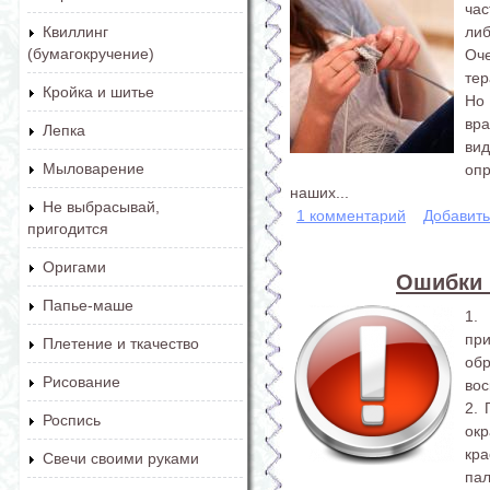
час
либ
Квиллинг
(бумагокручение)
Оч
тер
Кройка и шитье
Но
вр
Лепка
ви
Мыловарение
оп
наших...
Не выбрасывай,
1 комментарий
Добавит
пригодится
Оригами
Ошибки 
Папье-маше
1.
пр
Плетение и ткачество
об
Рисование
вос
2. 
Роспись
ок
кр
Свечи своими руками
пал