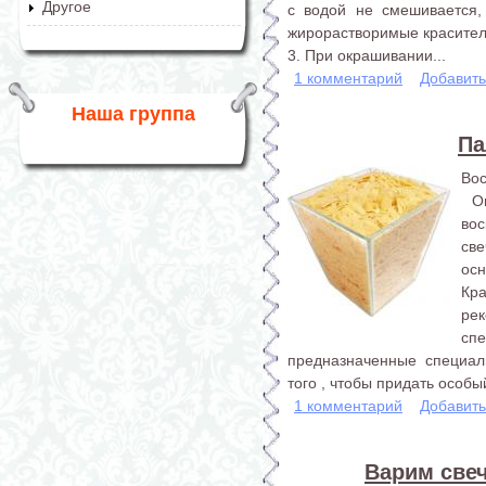
Другое
с водой не смешивается,
жирорастворимые красител
3. При окрашивании...
1 комментарий
Добавит
Наша группа
Па
Вос
Оп
во
св
ос
Кр
р
сп
предназначенные специал
того , чтобы придать особы
1 комментарий
Добавит
Варим свеч