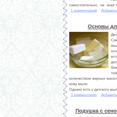
самостоятельно, не зная то
1 комментарий
Добавит
Основы дл
Дет
Са
мы
осн
ес
дос
бл
том
количеством жирных масе
кожу мыло.
Однако есть у детского мыла
3 комментария
Добавит
Подушка с сено