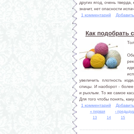
других ягод, очень тверда, 
значит, нет опасности испа
1 комментарий
Добавит
Как подобрать 
Тол
Об
ре
ид
ис
увеличить плотность изд
спицы. И наоборот - боле
и рыхлым. То же самое кас
Для того чтобы понять, как
1 комментарий
Добавит
« первая
‹ предыду
13
14
15
Страницы