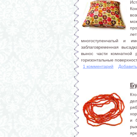
Ис
Ко
во
мо
про
л
многоступенчатый и им
заблаговременная высадк
вынос части комнатной р
горизонтальные поверхности
1 комментарий
Добавит
Б
Кто
де
ряб
хор
и 
рыж
ярк