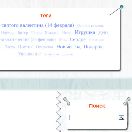
Теги
 святого валентина (14 февраля)
Основы вязания
Игрушка
День
Одежда
Бисер
8 марта
Мыло
Посуда
Сердце
ика отечества (23 февраля)
Бусы
Схема для
Новый год
Подарок
Цветок
Пасха
Открытка
и
Украшение
Упаковка
Дракон
Поиск