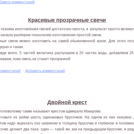
бавить комментарий
Красивые прозрачные свечи
 техника изготовления свечей достаточно проста, а результат просто велико
 начала разберем технологию изготовления простой свечи.
ные свечи можно изготовить на самой обыкновенной кухне. Для этого пот
церин и танин.
жде всего, 5 частей желатина распускаем в 20 частях воды, добавляем 2
реваем, пока смесь не станет прозрачной.
комментарий
Добавить комментарий
Двойной крест
 головоломку также называют крестом адмирала Макарова.
отовьте из рейки шесть одинаковых брусочков. На одном из них ненужно де
гом надо выре­зать паз шириною в толщину брусочка и глубиною в половину
сочке делают два паза: один — такой же, как на предыдущем брусочке, и ряд