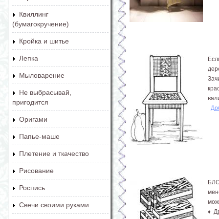
Квиллинг
(бумагокручение)
Кройка и шитье
Лепка
Есл
дер
Мыловарение
Зач
кра
Не выбрасывай,
вали
пригодится
До
Оригами
Папье-маше
Плетение и ткачество
Рисование
БЛО
Роспись
мен
мож
Свечи своими руками
♦ Д