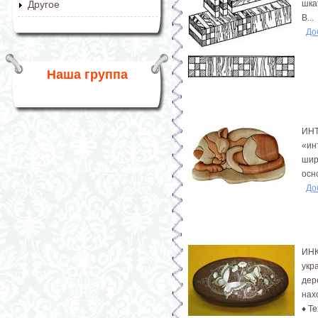
шка
Другое
В...
До
Наша группа
ИНТ
«ин
шир
осн
До
ИНК
укр
дер
нах
♦ Т