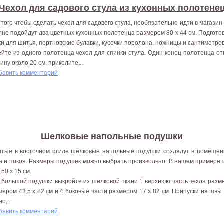
Чехол для садового стула из кухонных полотене
 того чтобы сделать чехол для садового стула, необязательно идти в магазин 
лне подойдут два цветных кухонных полотенца размером 80 х 44 см. Подгото
ки для шитья, портновские булавки, кусочки поролона, ножницы и сантиметров
йте из одного полотенца чехол для спинки стула. Один конец полотенца от
ину около 20 см, приколите...
бавить комментарий
Шелковые напольные подушки
тые в восточном стиле шелковые напольные подушки создадут в помеще
а и покоя. Размеры подушек можно выбрать произвольно. В нашем примере о
 50 х 15 см.
 большой подушки выкройте из шелковой ткани 1 верхнюю часть чехла разме
мером 43,5 х 82 см и 4 боковые части размером 17 х 82 см. Припуски на шв
о,...
бавить комментарий