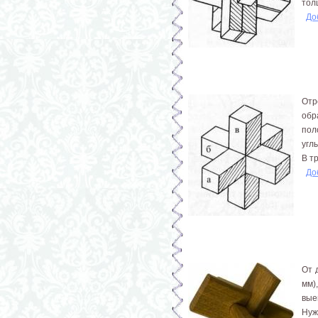
тол
До
От­
обр
пол
угл
В т
До
От 
мм)
вые
Нуж