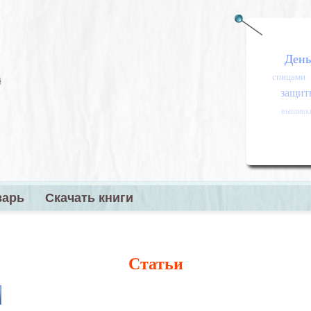
День
спицами
защитн
вышивк
варь
Скачать книги
меню
Статьи