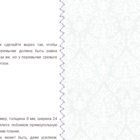
их сделайте вырез так, чтобы
еремычки должна быть равна
ак же, но у перемычки срежьте
глое.
имер, толщина 8 мм, ширина 24
пилите лобзиком прямоугольную
ами планки.
м, может быть, даже усилием.