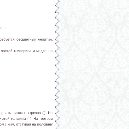
лепен.
ребуется бесцветный желатин,
5 частей глицерина и медленно
лать ника­ких вырезов (I). На
 этой толщины (II). На третьем
ом с ним, отступая на половину