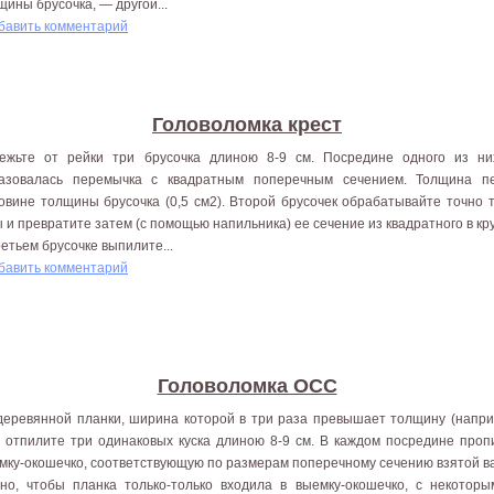
щины брусочка, — другой...
бавить комментарий
Головоломка крест
режьте от рейки три брусочка длиною 8-9 см. Посредине одно­го из н
азовалась перемычка с квадратным поперечным сечением. Толщина п
овине толщины брусочка (0,5 см2). Второй брусочек обрабатывайте точно т
ы и превратите затем (с помощью напильника) ее сечение из квадратного в кру
ретьем брусочке выпилите...
бавить комментарий
Головоломка ОСС
деревянной планки, ширина которой в три раза превы­шает толщину (напр
, отпилите три одинаковых куска длиною 8-9 см. В каждом по­средине про
мку-окошеч­ко, соответствующую по размерам поперечному сечению взятой в
но, чтобы планка только-только входила в выемку-окошечко, с некоторы