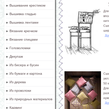
Вышивание крестиком
Для
Вышивка гладью
впо
нит
Вышивка лентами
Сше
шир
Вязание крючком
До
Вязание спицами
Головоломки
Декупаж
Из бисера и бусин
Из бумаги и картона
Сши
уют
Из дерева
50 х
Для
Из проволоки
раз
нужн
Из природных материалов
До
Карвинг