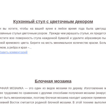
Кухонный стул с цветочным декором
и вы хотите, чтобы на вашей кухне в любое время года была цветуща
евянные стулья цветочным узором . Прежде чем украшать стулья, их придетс
истите всю поверхность стула наждачной бумагой и удалите абразивную пыл
ской кремового цвета. Берите на кисть минимальное количество краски. Бо
ком, а ребра и края –...
бавить комментарий
Блочная мозаика
ЧНАЯ МОЗАИКА — это один из видов мозаики по дереву. Изготовление м
ее трудоемко по сравнению с другими способами получения мозаики (инкрус
ет быть механизирован, поэтому блочная мозаика находит широкое примене
ревний Восток считается родиной блочной мозаики. В этой технике выполн