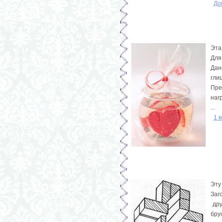
До
Эта
Для
Дан
гли
Пре
наг
...
1 
Эту
Заг
дру
бру