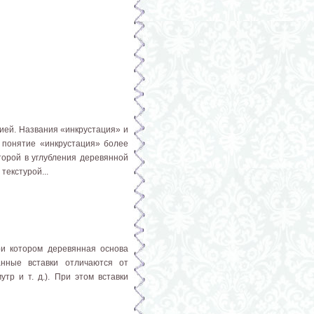
цией. Названия «инкрустация» и
 понятие «инкрустация» более
торой в углубления деревянной
текстурой...
ри котором деревянная основа
анные вставки отличаются от
тр и т. д.). При этом вставки