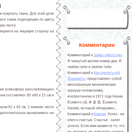
ц
и покупать ткань. Для этой цели
вьте также подходящие по цвету
ую ленту.
верните на лицевую сторону на
Комментарии
Комментарий к
Зайка «Фростик»
:
Я чокнутый кролик номер два. Я
люблю себя и люблю тебя.
Комментарий к
Как сделать куб
Йошимото
: представляет собой
многогранную механическую
нии атмосферу расслабляющего
игрушку-головоломку,
ни составляют 80 х80 х 15 см и
изобретенную в 1971 году Наоки
Ёсимото (吉 本 直 貴, Ёсимото
ром 82 х 82 см, 2 нижние части
Наоки), который обнаружил,...
ы дополнительно вычерчивать не
Комментарий к
Ключик
: Успех - не
ключ к счастью. Счастье - залог
успеха. Если вам нравится то, что
вы делаете, вы добьетесь успеха.