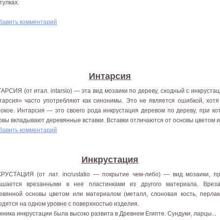
тулках.
бавить комментарий
Интарсия
АРСИЯ (от итал. intarsio) — эта вид мозаики по дереву, сходный с инкруста
тарсия» часто употребляют как синонимы. Это не является ошибкой, хотя
окое. Интарсия — это своего рода инкрустация деревом по дереву, при ко
овы вкладывают деревянные вставки. Вставки отличаются от основы цветом и 
бавить комментарий
Инкрустация
РУСТАЦИЯ (от лат. incrustatio — покрытие чем-либо) — вид мозаики, п
ашается врезанными в нее пластинками из другого материала. Врез
евянной основы цветом или материалом (металл, слоновая кость, перламу
одятся на одном уровне с поверхностью изделия.
ехника инкрустации была высоко развита в Древнем Египте. Сундуки, ларцы...