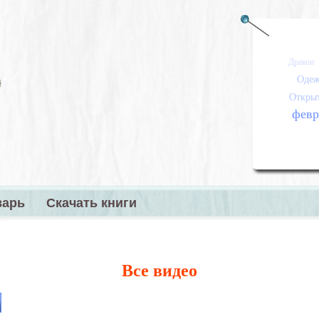
Дракон
Одеж
Откры
февр
варь
Скачать книги
меню
Все видео