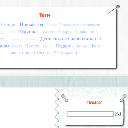
Теги
Новый год
Сердце
Основы вязания спицами
Посуда
Игрушка
Украшение
да
8 марта
Упаковка
Бусы
День святого валентина (14
тка
Схема для вышивки
аля)
Подарок
Цветок
День
Пасха
Бисер
Мыло
защитника отечества (23 февраля)
Поиск