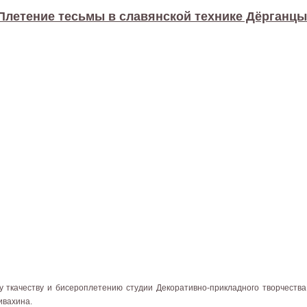
Плетение тесьмы в славянской технике Дёрганцы
у ткачеству и бисероплетению студии Декоративно-прикладного творчест
ивахина.