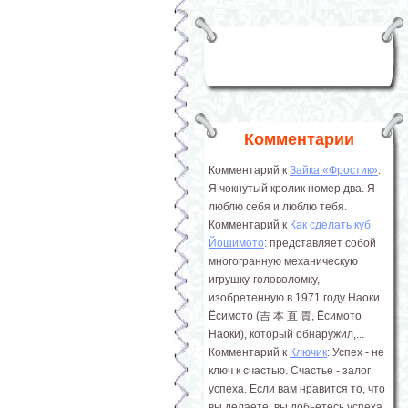
Комментарии
Комментарий к
Зайка «Фростик»
:
Я чокнутый кролик номер два. Я
люблю себя и люблю тебя.
Комментарий к
Как сделать куб
Йошимото
: представляет собой
многогранную механическую
игрушку-головоломку,
изобретенную в 1971 году Наоки
Ёсимото (吉 本 直 貴, Ёсимото
Наоки), который обнаружил,...
Комментарий к
Ключик
: Успех - не
ключ к счастью. Счастье - залог
успеха. Если вам нравится то, что
вы делаете, вы добьетесь успеха.