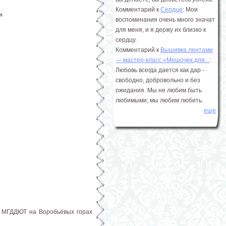
Комментарий к
Сердце
: Мои
.
воспоминания очень много значат
для меня, и я держу их близко к
сердцу.
Комментарий к
Вышивка лентами
― мастер-класс «Мешочек для...
:
Любовь всегда дается как дар -
свободно, добровольно и без
ожидания. Мы не любим быть
любимыми; мы любим любить.
еще
ва МГДДЮТ на Воробьёвых горах