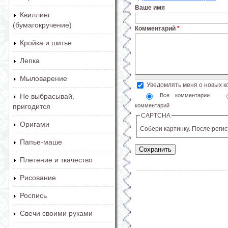
Ваше имя
Квиллинг
(бумагокручение)
Комментарий
*
Кройка и шитье
Лепка
Мыловарение
Уведомлять меня о новых 
Все комментарии
Не выбрасывай,
комментарий
пригодится
CAPTCHA
Оригами
Собери картинку. После реги
Папье-маше
Плетение и ткачество
Рисование
Роспись
Свечи своими руками