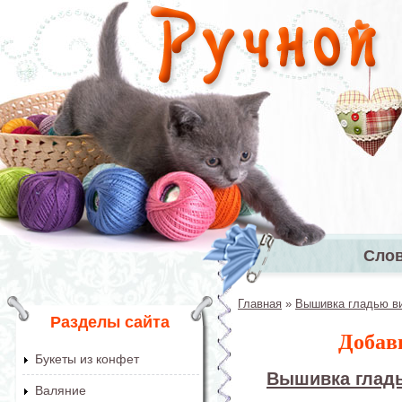
Перейти к основному содержанию
Сло
Главное 
Главная
»
Вышивка гладью ви
Вы здесь
Разделы сайта
Добав
Букеты из конфет
Вышивка гладь
Валяние