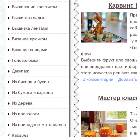
Карвинг.
Вышивание крестиком
Пр
Вышивка гладью
пр
со
Вышивка лентами
рас
Вязание крючком
-у 
-вы
Вязание спицами
фрукт.
Выберите фрукт или овощь,
Головоломки
они определяет цвет и фо
Декупаж
этого искусства решают, ка
2 комментария
Добавит
Из бисера и бусин
Из бумаги и картона
Мастер клас
Из дерева
Ты
Из проволоки
Оч
Из природных материалов
тык
и д
Карвинг