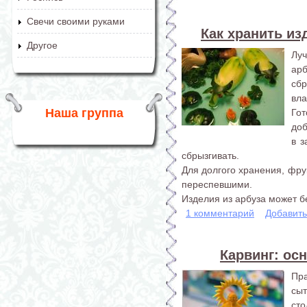
Свечи своими руками
Как хранить из
Другое
Луч
ар
сбр
вла
Наша группа
Го
доб
в 
сбрызгивать.
Для долгого хранения, фру
переспевшими.
Изделия из арбуза может бе
1 комментарий
Добавит
Карвинг: ос
Пр
сы
сто