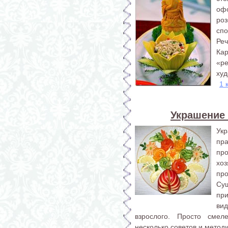
оф
ро
спо
Реч
Кар
«р
худ
1 
Украшение
Ук
пр
про
хо
про
Су
пр
ви
взрослого. Просто сме
несколько советов и методи