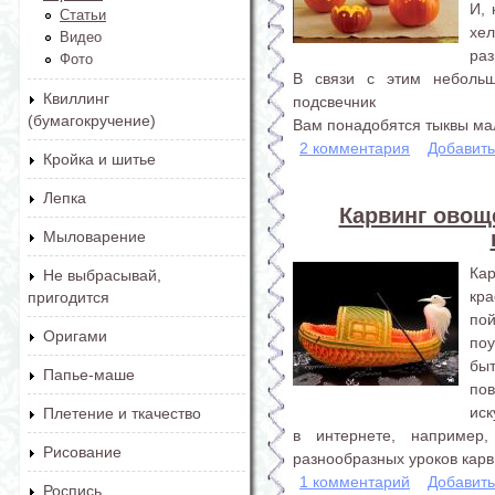
И, 
Статьи
хе
Видео
раз
Фото
В связи с этим небольш
Квиллинг
подсвечник
(бумагокручение)
Вам понадобятся тыквы мал
2 комментария
Добавит
Кройка и шитье
Лепка
Карвинг овощ
Мыловарение
Ка
Не выбрасывай,
кр
пригодится
по
Оригами
поу
быт
Папье-маше
пов
иск
Плетение и ткачество
в интернете, например
Рисование
разнообразных уроков карв
1 комментарий
Добавит
Роспись