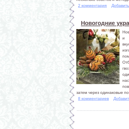
2 комментария
Добавит
Новогодние укр
Нов
и 
вку
из
по
От
гв
од
на
по
затем через одинаковые по 
8 комментариев
Добавит