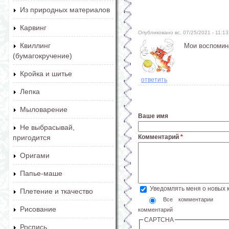
Из природных материалов
Карвинг
Опубликовано вс, 07/25/2021 - 11:
Квиллинг
Мои воспомина
(бумагокручение)
Кройка и шитье
ответить
Лепка
Мыловарение
Ваше имя
Не выбрасывай,
пригодится
Комментарий
*
Оригами
Папье-маше
Уведомлять меня о новых
Плетение и ткачество
Все комментарии
Рисование
комментарий
CAPTCHA
Роспись