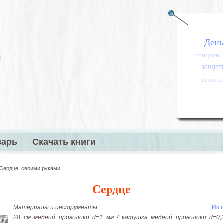
День
спицами
защитн
вышивк
варь
Скачать книги
меню
Сердце, своими руками
Сердце
Материалы и инструменты:
Из 
28 см медной проволоки d=1 мм / катушка медной проволоки d=0,3