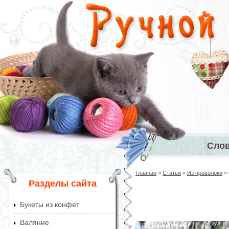
Перейти к основному содержанию
Сло
Главное 
Главная
»
Статьи
»
Из проволоки
»
Вы здесь
Разделы сайта
Букеты из конфет
Валяние