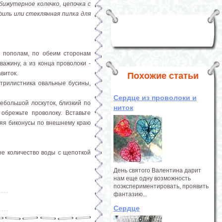
бижутерное колечко, цепочка с
филь или стеклянная пилка для
 пополам, по обеим сторонам
ажину, а из конца проволоки -
виток.
Похожие статьи
 трилистника овальные бусины,
Сердце из проволоки и
ебольшой лоскуток, близкий по
ниток
обрежьте проволоку. Вставьте
ляя биконусы по внешнему краю
ое количество воды с щепоткой
День святого Валентина дарит
нам еще одну возможность
поэкспериментировать, проявить
фантазию...
Сердце