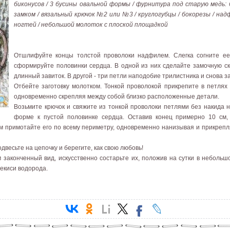
биконусов / 3 бусины овальной формы / фурнитура под старую медь: 
замком / вязальный крючок №2 или №3 / круглогубцы / бокорезы / над
ногтей / небольшой молоток с плоской площадкой
Отшлифуйте концы толстой проволоки надфилем. Слегка согните ее
сформируйте половинки сердца. В одной из них сделайте замочную скв
длинный завиток. В другой - три петли наподобие трилистника и снова за
Отбейте заготовку молотком. Тонкой проволокой прикрепите в петлях
одновременно скрепляя между собой близко расположенные детали.
Возьмите крючок и свяжите из тонкой проволоки петлями без накида н
форме к пустой половинке сердца. Оставив конец примерно 10 см, 
цом примотайте его по всему периметру, одновременно нанизывая и прикреп
двесьте на цепочку и берегите, как свою любовь!
 законченный вид, искусственно состарьте их, положив на сутки в небольш
рекиси водорода.