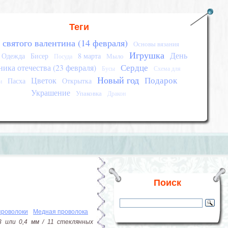
Теги
 святого валентина (14 февраля)
Основы вязания
Игрушка
День
Одежда
Бисер
8 марта
Мыло
Посуда
Сердце
ика отечества (23 февраля)
Бусы
Схема для
Новый год
Подарок
Цветок
Пасха
Открытка
и
Украшение
Упаковка
Дракон
Поиск
проволоки
Медная проволока
 или 0,4 мм / 11 стеклянных