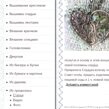
Вышивание крестиком
Вышивка гладью
Вышивка лентами
Вязание крючком
Вязание спицами
Головоломки
Декупаж
лоскуток в основу и этим кон
Из бисера и бусин
левой половины сердца.
Прикрепите Сердцек колечку, по
Из бумаги и картона
Совет:чтобы придать изделиям
пищевой соды и 1 ч. ложкой пе
Из дерева
Добавить комментарий
Из проволоки
Статьи
Видео
Фото