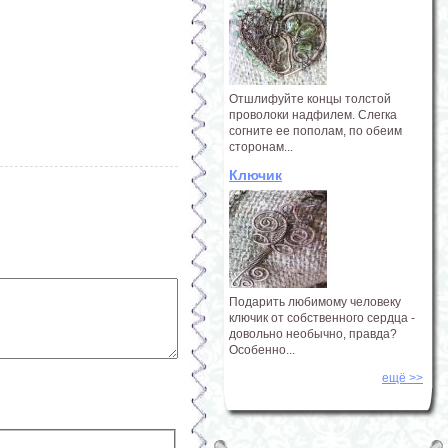
Отшлифуйте концы толстой
проволоки надфилем. Слегка
согните ее пополам, по обеим
сторонам...
Ключик
Подарить любимому человеку
ключик от собственного сердца -
довольно необычно, правда?
Особенно...
ещё >>