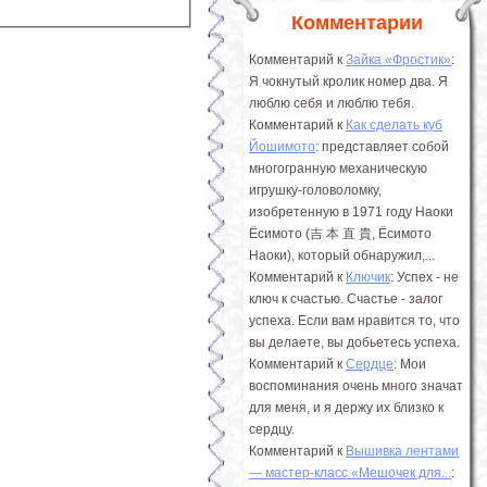
Комментарии
Комментарий к
Зайка «Фростик»
:
Я чокнутый кролик номер два. Я
люблю себя и люблю тебя.
Комментарий к
Как сделать куб
Йошимото
: представляет собой
многогранную механическую
игрушку-головоломку,
изобретенную в 1971 году Наоки
Ёсимото (吉 本 直 貴, Ёсимото
Наоки), который обнаружил,...
Комментарий к
Ключик
: Успех - не
ключ к счастью. Счастье - залог
успеха. Если вам нравится то, что
вы делаете, вы добьетесь успеха.
Комментарий к
Сердце
: Мои
воспоминания очень много значат
для меня, и я держу их близко к
сердцу.
Комментарий к
Вышивка лентами
― мастер-класс «Мешочек для...
: