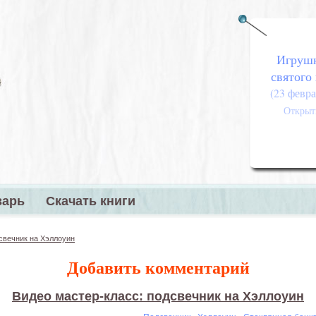
Игруш
святого
(23 февра
Открыт
варь
Скачать книги
меню
свечник на Хэллоуин
Добавить комментарий
Видео мастер-класс: подсвечник на Хэллоуин