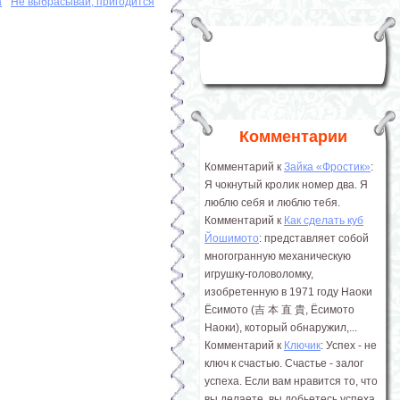
а
Не выбрасывай, пригодится
Комментарии
Комментарий к
Зайка «Фростик»
:
Я чокнутый кролик номер два. Я
люблю себя и люблю тебя.
Комментарий к
Как сделать куб
Йошимото
: представляет собой
многогранную механическую
игрушку-головоломку,
изобретенную в 1971 году Наоки
Ёсимото (吉 本 直 貴, Ёсимото
Наоки), который обнаружил,...
Комментарий к
Ключик
: Успех - не
ключ к счастью. Счастье - залог
успеха. Если вам нравится то, что
вы делаете, вы добьетесь успеха.