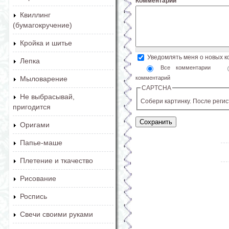
Комментарий
*
Квиллинг
(бумагокручение)
Кройка и шитье
Уведомлять меня о новых 
Лепка
Все комментарии
комментарий
Мыловарение
CAPTCHA
Не выбрасывай,
Собери картинку. После реги
пригодится
Оригами
Папье-маше
Плетение и ткачество
Рисование
Роспись
Свечи своими руками