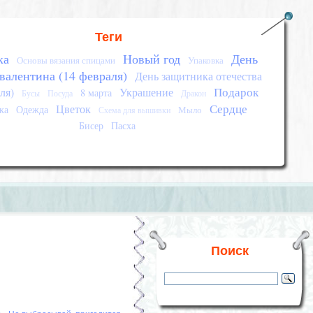
Теги
ка
Новый год
День
Основы вязания спицами
Упаковка
 валентина (14 февраля)
День защитника отечества
Подарок
ля)
Украшение
8 марта
Бусы
Посуда
Дракон
Сердце
Цветок
ка
Одежда
Мыло
Схема для вышивки
Бисер
Пасха
Поиск