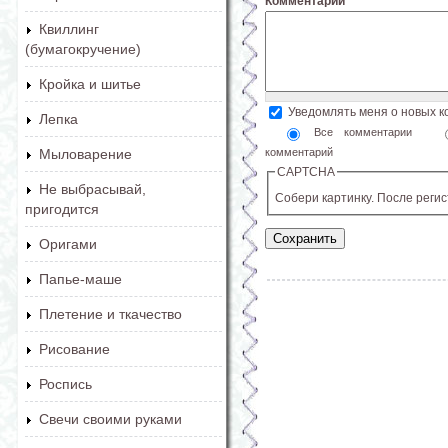
Комментарий
*
Квиллинг
(бумагокручение)
Кройка и шитье
Уведомлять меня о новых 
Лепка
Все комментарии
комментарий
Мыловарение
CAPTCHA
Не выбрасывай,
Собери картинку. После реги
пригодится
Оригами
Папье-маше
Плетение и ткачество
Рисование
Роспись
Свечи своими руками