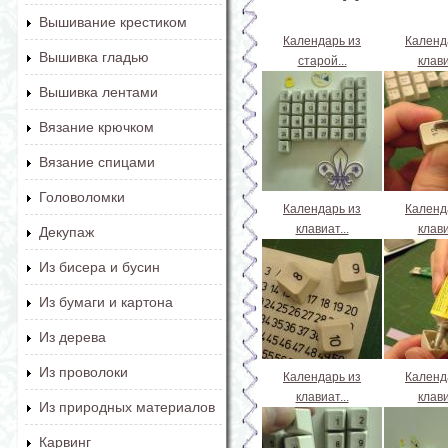
Вышивание крестиком
Календарь из
Календ
Вышивка гладью
старой...
клави
Вышивка лентами
Вязание крючком
Вязание спицами
Головоломки
Календарь из
Календ
клавиат...
клави
Декупаж
Из бисера и бусин
Из бумаги и картона
Из дерева
Из проволоки
Календарь из
Календ
клавиат...
клави
Из природных материалов
Карвинг