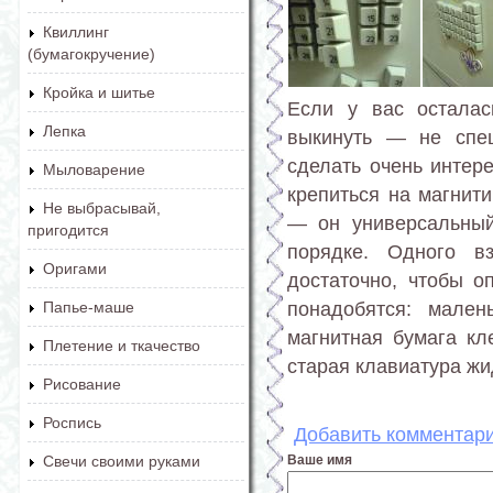
Квиллинг
(бумагокручение)
Кройка и шитье
Если у вас осталас
Лепка
выкинуть — не спеш
сделать очень интер
Мыловарение
крепиться на магнит
Не выбрасывай,
— он универсальный
пригодится
порядке. Одного в
Оригами
достаточно, чтобы о
понадобятся: мален
Папье-маше
магнитная бумага кл
Плетение и ткачество
старая клавиатура жи
Рисование
Роспись
Добавить комментар
Ваше имя
Свечи своими руками