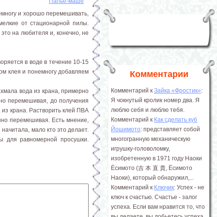
Папье-маше
немногу и хорошо перемешивать,
мелкие от стационарной пилы.
это на любителя и, конечно, не
воряется в воде в течение 10-15
ом клея и понемногу добавляем
Комментарии
Комментарий к
Зайка «Фростик»
:
ахмала вода из крана, примерно
Я чокнутый кролик номер два. Я
нно перемешивая, до получения
люблю себя и люблю тебя.
 из крана. Растворить клей ПВА
Комментарий к
Как сделать куб
янно перемешивая. Есть мнение,
Йошимото
: представляет собой
 начитала, мало кто это делает.
многогранную механическую
ны для равномерной просушки.
игрушку-головоломку,
изобретенную в 1971 году Наоки
Ёсимото (吉 本 直 貴, Ёсимото
Наоки), который обнаружил,...
Комментарий к
Ключик
: Успех - не
ключ к счастью. Счастье - залог
успеха. Если вам нравится то, что
вы делаете, вы добьетесь успеха.