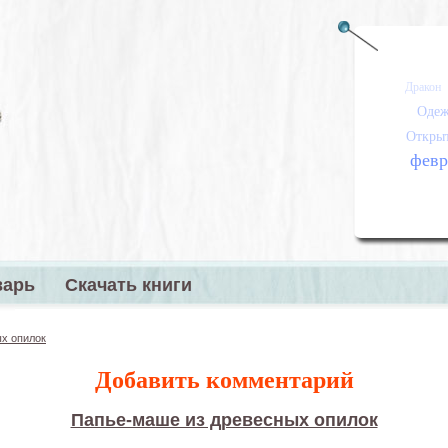
Дракон
Одеж
Откры
февр
варь
Скачать книги
меню
х опилок
Добавить комментарий
Папье-маше из древесных опилок