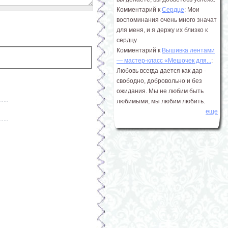
Комментарий к
Сердце
: Мои
воспоминания очень много значат
для меня, и я держу их близко к
сердцу.
Комментарий к
Вышивка лентами
― мастер-класс «Мешочек для...
:
Любовь всегда дается как дар -
свободно, добровольно и без
ожидания. Мы не любим быть
любимыми; мы любим любить.
еще