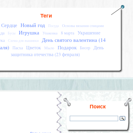
Теги
Новый год
Сердце
Основы вязания спицами
Посуда
Игрушка
Украшение
да
8 марта
Упаковка
Бусы
День святого валентина (14
тка
Схема для вышивки
аля)
Подарок
Цветок
День
Пасха
Бисер
Мыло
защитника отечества (23 февраля)
Поиск