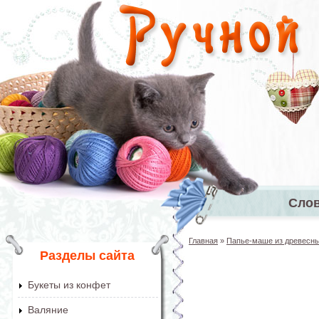
Перейти к основному содержанию
Сло
Главное 
Главная
»
Папье-маше из древесны
Вы здесь
Разделы сайта
Букеты из конфет
Валяние