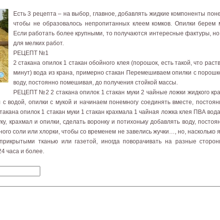
Есть 3 рецепта – на выбор, главное, добавлять жидкие компоненты по
чтобы не образовалось непропитанных клеем комков. Опилки берем 
Если работать более крупными, то получаются интересные фактуры, но 
для мелких работ.
РЕЦЕПТ №1
2 стакана опилок 1 стакан обойного клея (порошок, есть такой, что раст
минут) вода из крана, примерно стакан Перемешиваем опилки с порошк
воду, постоянно помешивая, до получения стойкой массы.
РЕЦЕПТ №2 2 стакана опилок 1 стакан муки 2 чайные ложки жидкого кр
с водой, опилки с мукой и начинаем понемногу соединять вместе, постоя
акана опилок 1 стакан муки 1 стакан крахмала 1 чайная ложка клея ПВА вода
у, крахмал и опилки, сделать воронку и потихоньку добавлять воду, посто
ного соли или хлорки, чтобы со временем не завелись жучки…, но, насколько я
прикрытыми тканью или газетой, иногда поворачивать на разные сторо
4 часа и более.