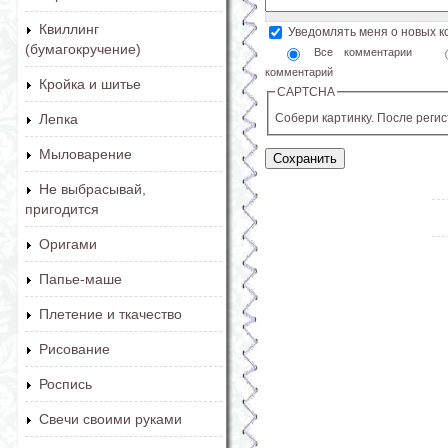
Квиллинг
Уведомлять меня о новых 
(бумагокручение)
Все комментарии
комментарий
Кройка и шитье
CAPTCHA
Собери картинку. После реги
Лепка
Мыловарение
Не выбрасывай,
пригодится
Оригами
Папье-маше
Плетение и ткачество
Рисование
Роспись
Свечи своими руками