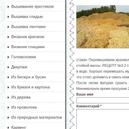
Вышивание крестиком
Вышивка гладью
Вышивка лентами
Вязание крючком
Вязание спицами
Головоломки
стакан Перемешиваем крахмал 
стойкой массы. РЕЦЕПТ №3 2 ст
Декупаж
в воде. Хорошо перемешать мук
Из бисера и бусин
что стоит добавить в смесь нем
После лепки фигурки сушить 
Из бумаги и картона
Минимальное время просушки 2
Ваше имя
Из дерева
Комментарий
*
Из проволоки
Из природных материалов
Карвинг