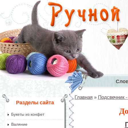
Перейти к основному содержанию
Сло
Главное 
Главная
»
Подсвечник -
Вы здесь
Разделы сайта
До
Букеты из конфет
Валяние