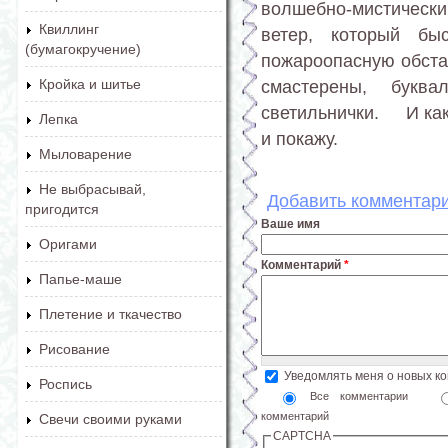
волшебно-мистически
Квиллинг
ветер, который бы
(бумагокручение)
пожароопасную обстан
смастерены, букв
Кройка и шитье
светильнички. И как 
Лепка
и покажу.
Мыловарение
Не выбрасывай,
Добавить комментар
пригодится
Ваше имя
Оригами
Комментарий
*
Папье-маше
Плетение и ткачество
Рисование
Уведомлять меня о новых к
Роспись
Все комментарии
комментарий
Свечи своими руками
CAPTCHA