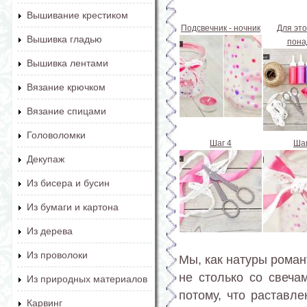
Вышивание крестиком
Подсвечник - ночник
Для это
Вышивка гладью
понад
Вышивка лентами
Вязание крючком
Вязание спицами
Головоломки
Шаг 4
Шаг
Декупаж
Из бисера и бусин
Из бумаги и картона
Из дерева
Из проволоки
Мы, как натуры роман
не столько со свеча
Из природных материалов
потому, что раставл
Карвинг