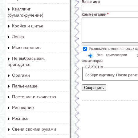
Ваше имя
Квиллинг
Комментарий
*
(бумагокручение)
Кройка и шитье
Лепка
Мыловарение
Уведомлять меня о новых 
Все комментарии
Не выбрасывай,
комментарий
пригодится
CAPTCHA
Оригами
Собери картинку. После реги
Папье-маше
Плетение и ткачество
Рисование
Роспись
Свечи своими руками