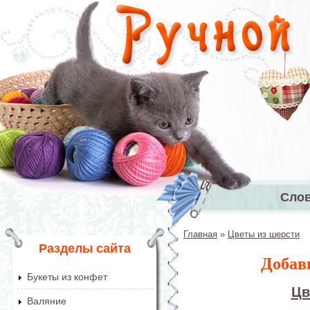
Перейти к основному содержанию
Сло
Главное 
Главная
»
Цветы из шерсти
Вы здесь
Разделы сайта
Добав
Букеты из конфет
Цв
Валяние