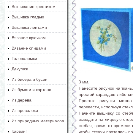
Вышивание крестиком
Вышивка гладью
Вышивка лентами
Вязание крючком
Вязание спицами
Головоломки
Декупаж
Из бисера и бусин
3 мм.
Нанесите рисунок на ткань
Из бумаги и картона
простой карандаш либо с
Из дерева
Простые рисунки можно
перевести, используя стекл
Из проволоки
Начните вышивку со стеб
выведите на лицевую сторо
Из природных материалов
стебля, время от времени 
Карвинг
чтобы стежки прятались по