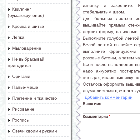
изнанку и закрепите.
Квиллинг
стебельчатым швом.
(бумагокручение)
Для больших листьев и
вышивайте прямым стежко
Кройка и шитье
держит форму, на изломе л
Лепка
Выполните голубой лентой 
Белой лентой вышейте сер
Мыловарение
выполните французский
розовые бутоны, а затем ч
Не выбрасывай,
Если после выполнения вы
пригодится
надо аккуратно постират
Оригами
пяльцах, иначе вышивку по
Осталось оформить вышивку
Папье-маше
двумя листами цветного ху
Добавить комментарий
Плетение и ткачество
Ваше имя
Рисование
Комментарий
*
Роспись
Свечи своими руками