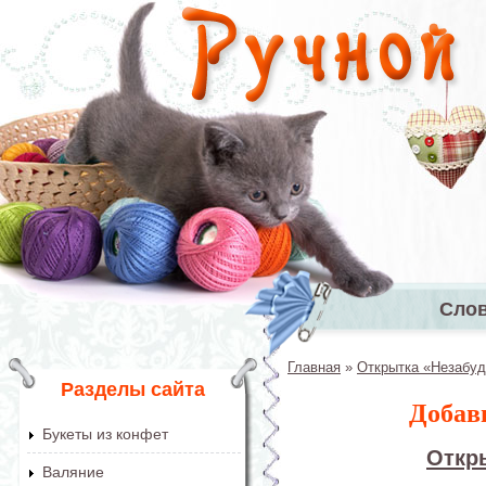
Перейти к основному содержанию
Сло
Главное 
Главная
»
Открытка «Незабуд
Вы здесь
Разделы сайта
Добав
Букеты из конфет
Откр
Валяние