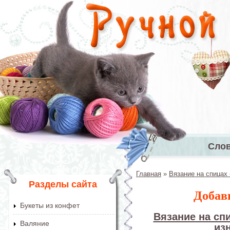
Перейти к основному содержанию
Сло
Главное 
Главная
»
Вязание на спицах 
Вы здесь
Разделы сайта
Добав
Букеты из конфет
Вязание на спи
Валяние
из