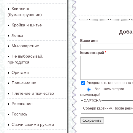
Квиллинг
(бумагокручение)
Кройка и шитье
Доба
Лепка
Ваше имя
Мыловарение
Комментарий
*
Не выбрасывай,
пригодится
Оригами
Папье-маше
Уведомлять меня о новых
Все комментарии
Плетение и ткачество
комментарий
CAPTCHA
Рисование
Собери картинку. После рег
Роспись
Свечи своими руками