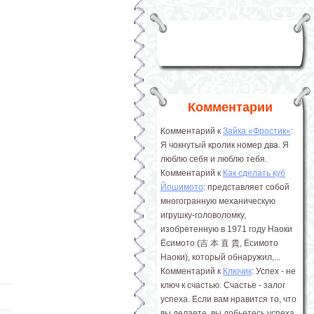
Комментарии
Комментарий к
Зайка «Фростик»
:
Я чокнутый кролик номер два. Я
люблю себя и люблю тебя.
Комментарий к
Как сделать куб
Йошимото
: представляет собой
многогранную механическую
игрушку-головоломку,
изобретенную в 1971 году Наоки
Ёсимото (吉 本 直 貴, Ёсимото
Наоки), который обнаружил,...
Комментарий к
Ключик
: Успех - не
ключ к счастью. Счастье - залог
успеха. Если вам нравится то, что
вы делаете, вы добьетесь успеха.