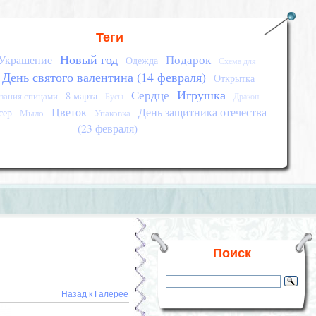
Теги
Новый год
Подарок
Украшение
Одежда
Схема для
День святого валентина (14 февраля)
Открытка
Игрушка
Сердце
8 марта
зания спицами
Бусы
Дракон
Цветок
День защитника отечества
сер
Мыло
Упаковка
(23 февраля)
Поиск
Назад к Галерее