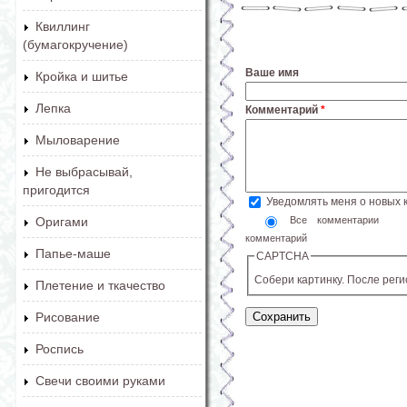
Квиллинг
(бумагокручение)
Ваше имя
Кройка и шитье
Лепка
Комментарий
*
Мыловарение
Не выбрасывай,
пригодится
Уведомлять меня о новых
Все комментарии
Оригами
комментарий
Папье-маше
CAPTCHA
Собери картинку. После рег
Плетение и ткачество
Рисование
Роспись
Свечи своими руками