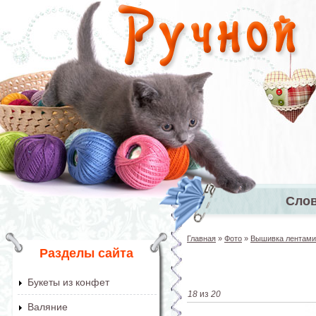
Перейти к основному содержанию
Сло
Главное 
Главная
»
Фото
»
Вышивка лентами
Вы здесь
Разделы сайта
Букеты из конфет
18
из
20
Валяние