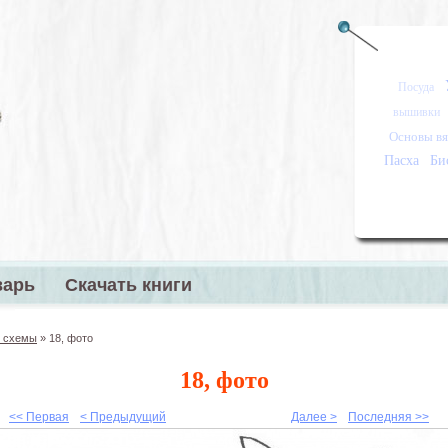
Посуда
вышивки
Основы вя
Пасха
Би
варь
Скачать книги
меню
 схемы
»
18, фото
18, фото
<< Первая
< Предыдущий
Далее >
Последняя >>