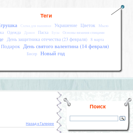
Теги
грушка
Украшение
Цветок
Мыло
Схема для вышивки
ка
Одежда
Пасха
Основы вязания спицами
Дракон
Бусы
це
День защитника отечества (23 февраля)
8 марта
День святого валентина (14 февраля)
Подарок
Новый год
Бисер
Поиск
Назад к Галерее