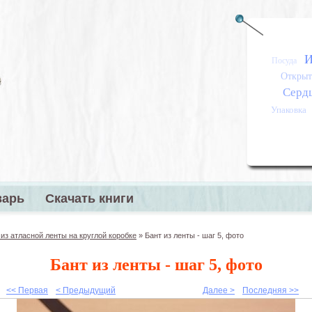
И
Посуда
Открыт
Серд
Упаковка
варь
Скачать книги
меню
 из атласной ленты на круглой коробке
»
Бант из ленты - шаг 5, фото
Бант из ленты - шаг 5, фото
<< Первая
< Предыдущий
Далее >
Последняя >>