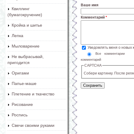
Ваше имя
Квиллинг
(бумагокручение)
Комментарий
*
Кройка и шитье
Лепка
Мыловарение
Уведомлять меня о новых
Все комментарии
Не выбрасывай,
комментарий
пригодится
CAPTCHA
Оригами
Собери картинку. После рег
Папье-маше
Плетение и ткачество
Рисование
Роспись
Свечи своими руками