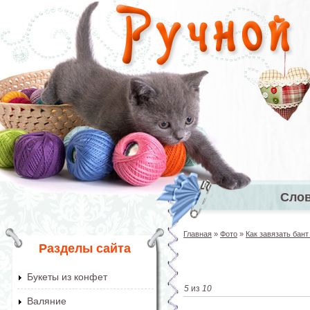
Перейти к основному содержанию
Сло
Главное 
Главная
»
Фото
»
Как завязать бант
Вы здесь
Разделы сайта
Букеты из конфет
5
из
10
Валяние