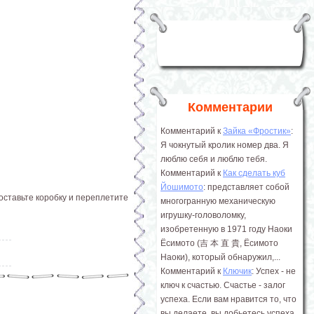
Комментарии
Комментарий к
Зайка «Фростик»
:
Я чокнутый кролик номер два. Я
люблю себя и люблю тебя.
Комментарий к
Как сделать куб
Йошимото
: представляет собой
оставьте коробку и переплетите
многогранную механическую
игрушку-головоломку,
изобретенную в 1971 году Наоки
Ёсимото (吉 本 直 貴, Ёсимото
Наоки), который обнаружил,...
Комментарий к
Ключик
: Успех - не
ключ к счастью. Счастье - залог
успеха. Если вам нравится то, что
вы делаете, вы добьетесь успеха.