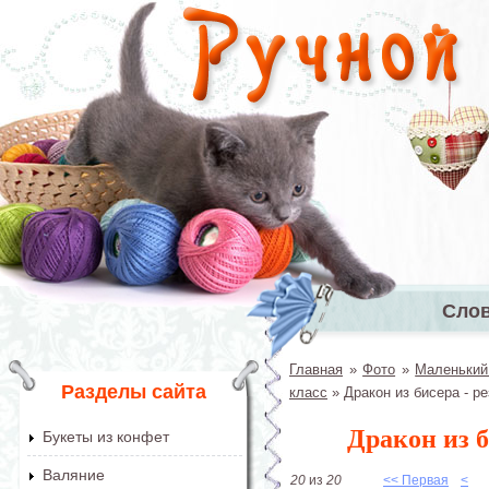
Перейти к основному содержанию
Сло
Главное 
Главная
»
Фото
»
Маленький
Вы здесь
Разделы сайта
класс
»
Дракон из бисера - р
Дракон из б
Букеты из конфет
Валяние
20
из
20
<< Первая
<