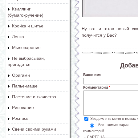
Квиллинг
(бумагокручение)
Кройка и шитье
Ну вот и готов новый ск
получится у Вас?
Лепка
Мыловарение
Не выбрасывай,
Доба
пригодится
Ваше имя
Оригами
Папье-маше
Комментарий
*
Плетение и ткачество
Рисование
Роспись
Уведомлять меня о новых
Все комментарии
Свечи своими руками
комментарий
CAPTCHA