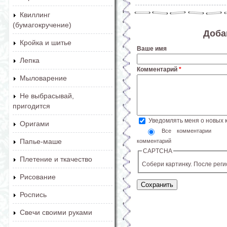
Квиллинг
(бумагокручение)
Доба
Кройка и шитье
Ваше имя
Лепка
Комментарий
*
Мыловарение
Не выбрасывай,
пригодится
Уведомлять меня о новых
Оригами
Все комментарии
Папье-маше
комментарий
CAPTCHA
Плетение и ткачество
Собери картинку. После рег
Рисование
Роспись
Свечи своими руками