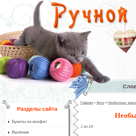
Перейти к основному содержанию
Сло
Главное 
Главная
»
Фото
»
Необычные, краси
Вы здесь
Разделы сайта
Необы
Букеты из конфет
1
из
24
Валяние