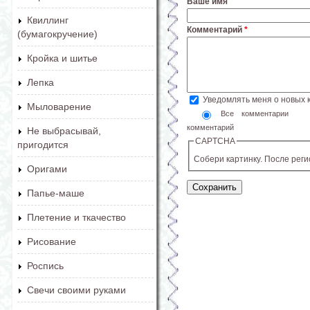
Ваше имя
Квиллинг
Комментарий
*
(бумагокручение)
Кройка и шитье
Лепка
Уведомлять меня о новых
Мыловарение
Все комментарии
комментарий
Не выбрасывай,
CAPTCHA
пригодится
Собери картинку. После рег
Оригами
Папье-маше
Плетение и ткачество
Рисование
Роспись
Свечи своими руками