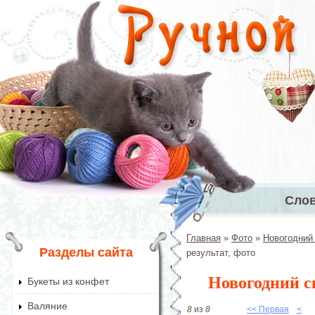
Перейти к основному содержанию
Сло
Главное 
Главная
»
Фото
»
Новогодний
Вы здесь
Разделы сайта
результат, фото
Новогодний сн
Букеты из конфет
Валяние
8
из
8
<< Первая
<