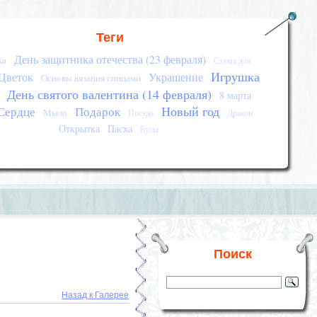
Теги
День защитника отечества (23 февраля)
ка
Схема для
Игрушка
Цветок
Украшение
Основы вязания спицами
День святого валентина (14 февраля)
8 марта
Новый год
Сердце
Подарок
Мыло
Посуда
Дракон
Открытка
Пасха
Бусы
Поиск
Назад к Галерее