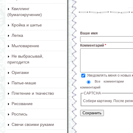
Квиллинг
(бумагокручение)
Кройка и шитье
Ваше имя
Лепка
Комментарий
*
Мыловарение
Не выбрасывай,
пригодится
Оригами
Уведомлять меня о новых
Все комментарии
Папье-маше
комментарий
Плетение и ткачество
CAPTCHA
Собери картинку. После рег
Рисование
Роспись
Свечи своими руками