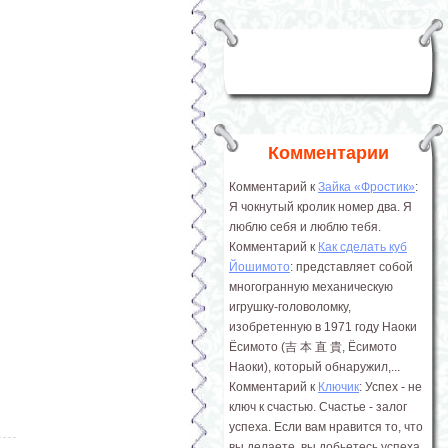
Комментарии
Комментарий к
Зайка «Фростик»
:
Я чокнутый кролик номер два. Я
люблю себя и люблю тебя.
Комментарий к
Как сделать куб
Йошимото
: представляет собой
многогранную механическую
игрушку-головоломку,
изобретенную в 1971 году Наоки
Ёсимото (吉 本 直 貴, Ёсимото
Наоки), который обнаружил,...
Комментарий к
Ключик
: Успех - не
ключ к счастью. Счастье - залог
успеха. Если вам нравится то, что
вы делаете, вы добьетесь успеха.