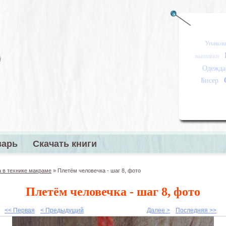
Упаков
вышивки
Одежда
Бисер
варь
Скачать книги
меню
 в технике макраме
»
Плетём человечка - шаг 8, фото
Плетём человечка - шаг 8, фото
<< Первая
< Предыдущий
Далее >
Последняя >>