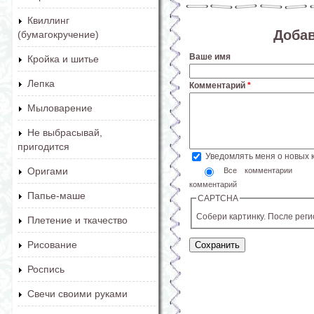
Квиллинг
Доба
(бумагокручение)
Ваше имя
Кройка и шитье
Лепка
Комментарий
*
Мыловарение
Не выбрасывай,
пригодится
Уведомлять меня о новых
Оригами
Все комментарии
комментарий
Папье-маше
CAPTCHA
Собери картинку. После рег
Плетение и ткачество
Рисование
Роспись
Свечи своими руками