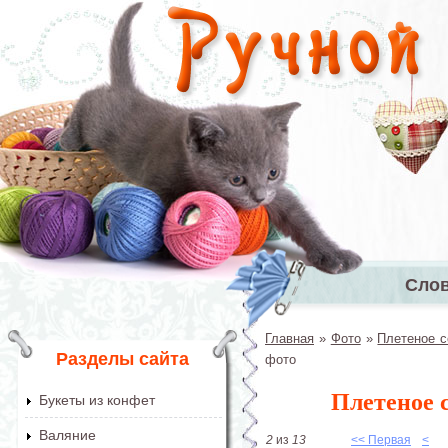
Перейти к основному содержанию
Сло
Главное 
Главная
»
Фото
»
Плетеное с
Вы здесь
Разделы сайта
фото
Плетеное с
Букеты из конфет
Валяние
2
из
13
<< Первая
<