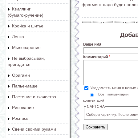
фрагмент надо будет полож
Квиллинг
(бумагокручение)
Кройка и шитье
Доба
Лепка
Ваше имя
Мыловарение
Комментарий
*
Не выбрасывай,
пригодится
Оригами
Папье-маше
Уведомлять меня о новых
Все комментарии
Плетение и ткачество
комментарий
CAPTCHA
Рисование
Собери картинку. После рег
Роспись
Свечи своими руками