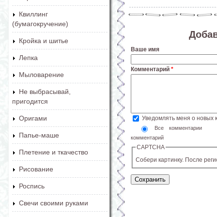
Квиллинг
(бумагокручение)
Доба
Кройка и шитье
Ваше имя
Лепка
Комментарий
*
Мыловарение
Не выбрасывай,
пригодится
Оригами
Уведомлять меня о новых
Все комментарии
Папье-маше
комментарий
CAPTCHA
Плетение и ткачество
Собери картинку. После рег
Рисование
Роспись
Свечи своими руками