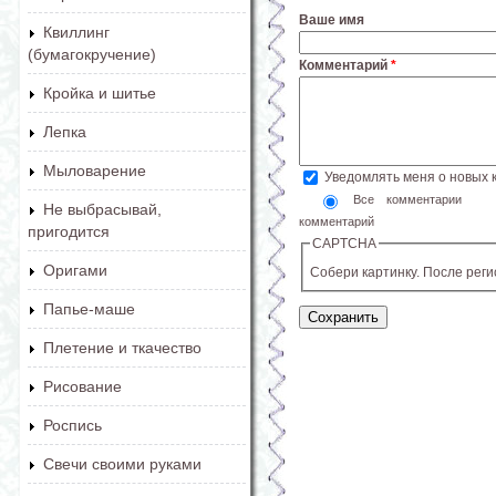
Ваше имя
Квиллинг
(бумагокручение)
Комментарий
*
Кройка и шитье
Лепка
Мыловарение
Уведомлять меня о новых
Все комментарии
Не выбрасывай,
комментарий
пригодится
CAPTCHA
Оригами
Собери картинку. После рег
Папье-маше
Плетение и ткачество
Рисование
Роспись
Свечи своими руками