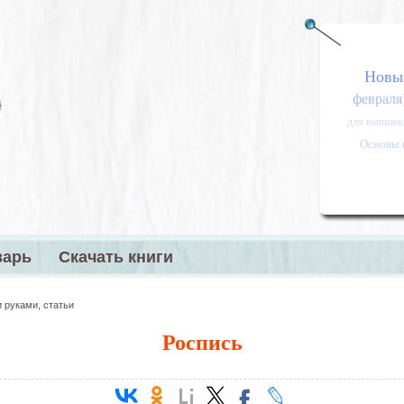
Новы
февраля
для вышивк
Основы 
варь
Скачать книги
меню
 руками, статьи
Роспись