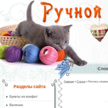
Перейти к основному содержанию
Сло
Главное 
Главная
»
Статьи
»
Роспись своими
Вы здесь
Разделы сайта
Букеты из конфет
Валяние