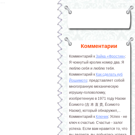
Комментарии
Комментарий к
Зайка «Фростик»
:
Я чокнутый кролик номер два. Я
люблю себя и люблю тебя.
Комментарий к
Как сделать куб
Йошимото
: представляет собой
многогранную механическую
игрушку-головоломку,
изобретенную в 1971 году Наоки
Ёсимото (吉 本 直 貴, Ёсимото
Наоки), который обнаружил,...
Комментарий к
Ключик
: Успех - не
ключ к счастью. Счастье - залог
успеха. Если вам нравится то, что
вы делаете, вы добьетесь успеха.