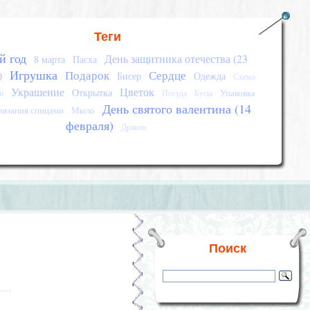
Теги
й год
День защитника отечества (23
8 марта
Пасха
Игрушка
Подарок
Сердце
)
Бисер
Одежда
Схема
Украшение
Цветок
Открытка
Упаковка
и
Посуда
Бусы
День святого валентина (14
вязания спицами
Мыло
февраля)
Дракон
Поиск