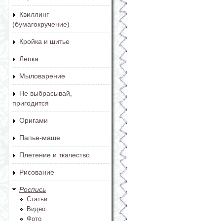
Квиллинг
(бумагокручение)
Кройка и шитье
Лепка
Мыловарение
Не выбрасывай,
пригодится
Оригами
Папье-маше
Плетение и ткачество
Рисование
Роспись
Статьи
Видео
Фото