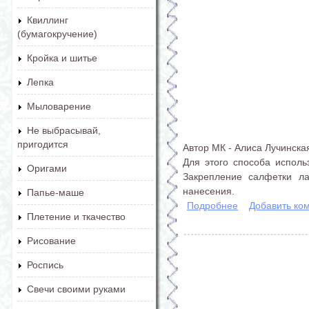
Квиллинг
(бумагокручение)
Кройка и шитье
Лепка
Мыловарение
Не выбрасывай,
пригодится
Автор МК - Алиса Лучинска
Для этого способа использ
Оригами
Закрепление салфетки л
нанесения.
Папье-маше
Подробнее
Добавить ко
о Видео мастер-к
Плетение и ткачество
Рисование
Роспись
Свечи своими руками