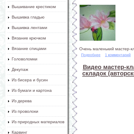
Вышивание крестиком
Вышивка гладью
Вышивка лентами
Вязание крючком
Вязание спицами
Очень маленький мастер-к
Подробнее
о Приклеивание с
1 комментарий
Головоломки
Видео мастер-кл
Декупаж
складок (авторс
Из бисера и бусин
Из бумаги и картона
Из дерева
Из проволоки
Из природных материалов
Карвинг