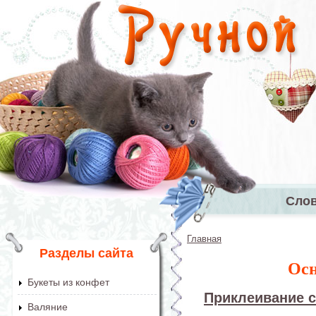
Перейти к основному содержанию
Сло
Главное 
Главная
Вы здесь
Разделы сайта
Осн
Букеты из конфет
Приклеивание 
Валяние