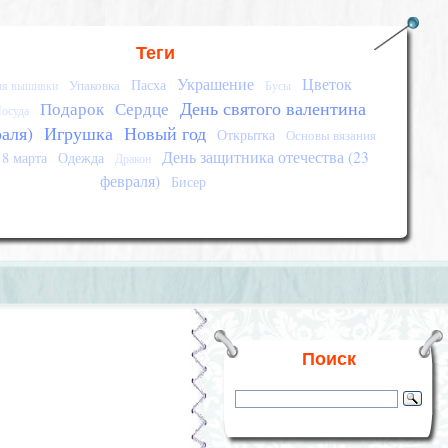
Теги
Украшение
Цветок
Пасха
Упаковка
ля вышивки
Бусы
День святого валентина
Подарок
Сердце
осуда
раля)
Игрушка
Новый год
Открытка
Основы вязания
День защитника отечества (23
8 марта
Одежда
Дракон
февраля)
Бисер
Поиск