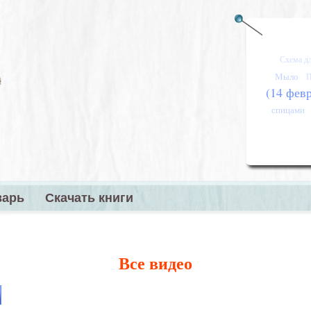
Схема д
Мыло
П
(14 фев
спицами
варь
Скачать книги
меню
Все видео