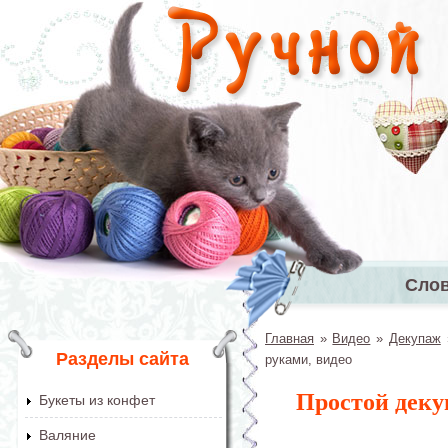
Перейти к основному содержанию
Сло
Главное 
Главная
»
Видео
»
Декупаж
Вы здесь
Разделы сайта
руками, видео
Простой деку
Букеты из конфет
Валяние