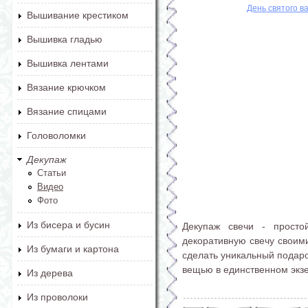
День святого в
Вышивание крестиком
Вышивка гладью
Вышивка лентами
Вязание крючком
Вязание спицами
Головоломки
Декупаж
Статьи
Видео
Фото
Из бисера и бусин
Декупаж свечи - просто
декоративную свечу своим
Из бумаги и картона
сделать уникальный подаро
вещью в единственном экз
Из дерева
Из проволоки