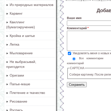
Из природных материалов
Доба
Карвинг
Ваше имя
Квиллинг
(бумагокручение)
Комментарий
*
Кройка и шитье
Лепка
Мыловарение
Уведомлять меня о новых
Все комментарии
Не выбрасывай,
комментарий
пригодится
CAPTCHA
Собери картинку. После рег
Оригами
Папье-маше
Плетение и ткачество
Рисование
Роспись