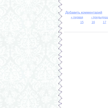
Добавить комментарий
« первая
‹ предыдущ
Страницы
15
16
17