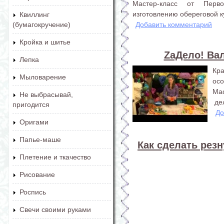
Мастер-класс от Перв
изготовлению обереговой к
Квиллинг
Добавить комментарий
(бумагокручение)
Кройка и шитье
ZaДело! Ва
Лепка
Кр
Мыловарение
осо
Ма
Не выбрасывай,
де
пригодится
До
Оригами
Папье-маше
Как сделать резн
Плетение и ткачество
Рисование
Роспись
Свечи своими руками