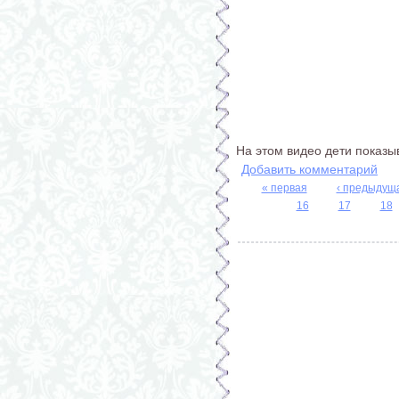
На этом видео дети показыв
Добавить комментарий
« первая
‹ предыдущ
Страницы
16
17
18