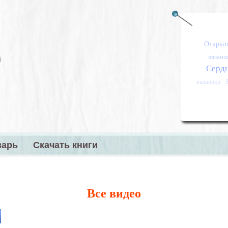
Открыт
вязани
Серд
вышивки
варь
Скачать книги
меню
Все видео