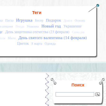
Теги
Игрушка
Подарок
ка
Пасха
Бисер
Основы
Дракон
Новый год
Украшение
я спицами
Упаковка
Посуда
це
День защитника отечества (23 февраля)
Схема для
День святого валентина (14 февраля)
Мыло
Бусы
Цветок
8 марта
Одежда
Поиск