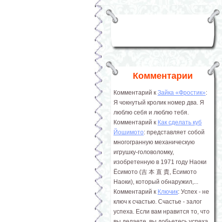
Комментарии
Комментарий к
Зайка «Фростик»
:
Я чокнутый кролик номер два. Я
люблю себя и люблю тебя.
Комментарий к
Как сделать куб
Йошимото
: представляет собой
многогранную механическую
игрушку-головоломку,
изобретенную в 1971 году Наоки
Ёсимото (吉 本 直 貴, Ёсимото
Наоки), который обнаружил,...
Комментарий к
Ключик
: Успех - не
ключ к счастью. Счастье - залог
успеха. Если вам нравится то, что
вы делаете, вы добьетесь успеха.