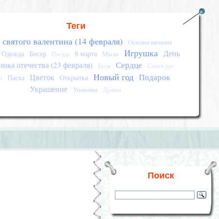
Теги
 святого валентина (14 февраля)
Основы вязания
Игрушка
День
Одежда
Бисер
8 марта
Мыло
Посуда
Сердце
ика отечества (23 февраля)
Бусы
Схема для
Новый год
Подарок
Цветок
Пасха
Открытка
и
Украшение
Упаковка
Дракон
Поиск