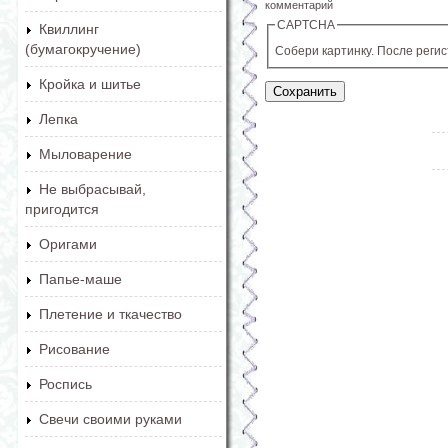
комментарий
CAPTCHA
Квиллинг
(бумагокручение)
Собери картинку. После реги
Кройка и шитье
Лепка
Мыловарение
Не выбрасывай,
пригодится
Оригами
Папье-маше
Плетение и ткачество
Рисование
Роспись
Свечи своими руками