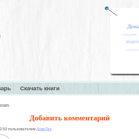
День
спицами
защитн
вышивк
варь
Скачать книги
меню
лоуину
Добавить комментарий
 00:50 пользователем
ДомоТех