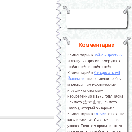
Комментарии
Комментарий к
Зайка «Фростик»
:
Я чокнутый кролик номер два. Я
люблю себя и люблю тебя.
Комментарий к
Как сделать куб
Йошимото
: представляет собой
многогранную механическую
игрушку-головоломку,
изобретенную в 1971 году Наоки
Ёсимото (吉 本 直 貴, Ёсимото
Наоки), который обнаружил,...
Комментарий к
Ключик
: Успех - не
ключ к счастью. Счастье - залог
успеха. Если вам нравится то, что
вы делаете, вы добьетесь успеха.