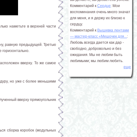
Комментарий к
Сердце
: Мои
воспоминания очень много значат
для меня, и я держу их близко к
сердцу.
олько наметьте в верхней части
Комментарий к
Вышивка лентами
― мастер-класс «Мешочек для...
:
Любовь всегда дается как дар -
дну, равную предыдущей. Третью
свободно, добровольно и без
е горизонтально.
ожидания. Мы не любим быть
любимыми; мы любим любить.
расположен вверху. То же самое
еще
едуру, но уже с более меньшими
олученный вверху прямоугольник
ься сборка коробок (модульных