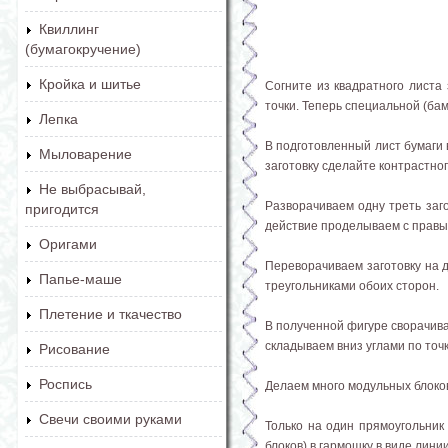
Квиллинг
(бумагокручение)
Кройка и шитье
Согните из квадратного листа 
точки. Теперь специальной (бам
Лепка
В подготовленный лист бумаги 
Мыловарение
заготовку сделайте контрастно
Не выбрасывай,
Разворачиваем одну треть заго
пригодится
действие проделываем с правы
Оригами
Переворачиваем заготовку на д
Папье-маше
треугольниками обоих сторон.
Плетение и ткачество
В полученной фигуре сворачива
складываем вниз углами по точ
Рисование
Роспись
Делаем много модульных блоков
Свечи своими руками
Только на один прямоугольник
блоков) в гармошку в виде лини