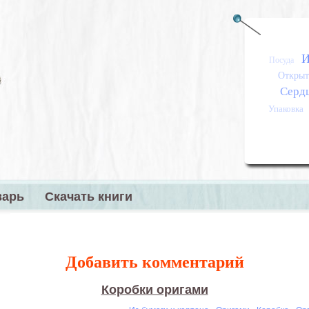
И
Посуда
Открыт
Серд
Упаковка
варь
Скачать книги
меню
Добавить комментарий
Коробки оригами