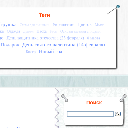
Теги
грушка
Украшение
Цветок
Мыло
Схема для вышивки
ка
Одежда
Пасха
Основы вязания спицами
Дракон
Бусы
це
День защитника отечества (23 февраля)
8 марта
День святого валентина (14 февраля)
Подарок
Новый год
Бисер
Поиск