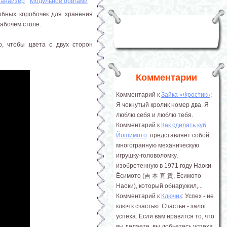
ганайзер
Модульное оригами
обных коробочек для хранения
абочем столе.
о, чтобы цвета с двух сторон
Комментарии
Комментарий к
Зайка «Фростик»
:
Я чокнутый кролик номер два. Я
люблю себя и люблю тебя.
Комментарий к
Как сделать куб
Йошимото
: представляет собой
многогранную механическую
игрушку-головоломку,
изобретенную в 1971 году Наоки
Ёсимото (吉 本 直 貴, Ёсимото
Наоки), который обнаружил,...
Комментарий к
Ключик
: Успех - не
ключ к счастью. Счастье - залог
успеха. Если вам нравится то, что
вы делаете, вы добьетесь успеха.