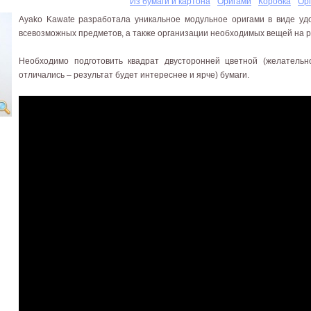
Из бумаги и картона
Оригами
Коробка
Ор
Ayako Kawate разработала уникальное модульное оригами в виде уд
всевозможных предметов, а также организации необходимых вещей на р
Необходимо подготовить квадрат двусторонней цветной (желательн
отличались – результат будет интереснее и ярче) бумаги.