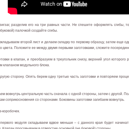
зигзаг, разделив его на три равных части. Не спешите оформлять сгибы, т
буковой) палочкой создайте сгибы.
вкладываем второй лист и делаем складку по первому образцу, затем еще о
го цвета. Положите ее между двумя первыми заготовками, сложите посередин
товки в клапан, и преобразуем в треугольник снизу, верхний угол которого 
м клапаном модульного блока.
ругую сторону. Опять берем одну третью часть заготовки и повторяем проц
ем вовнутрь центральную часть сначала с одной стороны, затем с другой. П
кам соприкосновения со сторонами. Боковины заготовки загибаем вовнутрь.
-коробочек.
 первого модуля складываем вдвое меньше – с данного края будет начинат
и. Клапан просовываем в отверстие основной (не боковой) стороны.