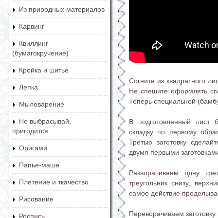
Из природных материалов
Карвинг
Квиллинг
(бумагокручение)
Кройка и шитье
Согните из квадратного лис
Лепка
Не спешите оформлять сгиб
Теперь специальной (бамбу
Мыловарение
Не выбрасывай,
В подготовленный лист 
пригодится
складку по первому обра
Третью заготовку сделай
Оригами
двумя первыми заготовками
Папье-маше
Разворачиваем одну тре
Плетение и ткачество
треугольник снизу, верхн
самое действие проделыва
Рисование
Переворачиваем заготовку 
Роспись