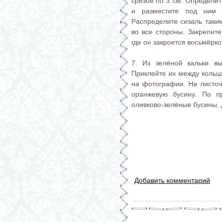
срезов по 3 см. Определит
и разместите под ним "
Распределите сизаль таки
во все стороны. Закрепите
где он закроется восьмёрко
7. Из зелёной кальки в
Приклейте их между кольца
на фотографии. На листочк
оранжевую бусину. По п
оливково-зелёные бусины, д
Добавить комментарий