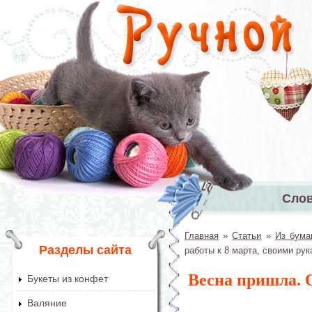
Перейти к основному содержанию
Сло
Главное 
Главная
»
Статьи
»
Из бума
Вы здесь
Разделы сайта
работы к 8 марта, своими ру
Весна пришла. 
Букеты из конфет
Валяние