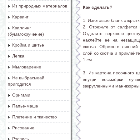
Из природных материалов
Как сделать?
Карвинг
1. Изготовьте бланк откры
2. Отрежьте от салфетки
Квиллинг
Отделите верхнюю цветну
(бумагокручение)
наклейте её на незащище
Кройка и шитье
скотча. Обрежьте лишний
слой со скотча и приклейте
Лепка
1 см.
Мыловарение
3. Из картона песочного ц
Не выбрасывай,
внутри восьмёрки луч
пригодится
закругленными маникюрны
Оригами
Папье-маше
Плетение и ткачество
Рисование
Роспись