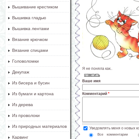
Вышивание крестиком
Вышивка гладью
Вышивка лентами
Вязание крючком
Вязание спицами
Головоломки
Я не поняла как..
Декупаж
ответить
Ваше имя
Из бисера и бусин
Из бумаги и картона
Комментарий
*
Из дерева
Из проволоки
Из природных материалов
Уведомлять меня о новых 
Все комментарии
Карвинг