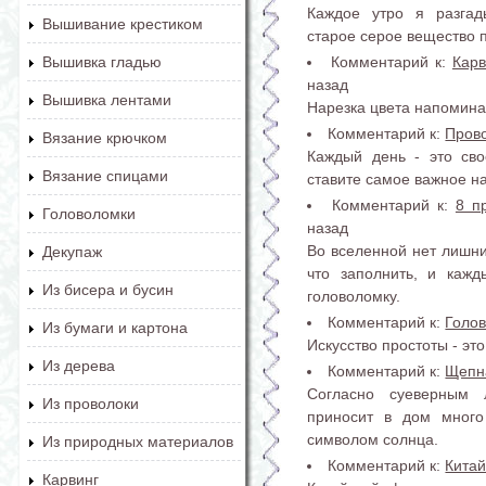
Каждое утро я разгад
Вышивание крестиком
старое серое вещество 
Комментарий к:
Карв
Вышивка гладью
назад
Вышивка лентами
Нарезка цвета напомина
Комментарий к:
Пров
Вязание крючком
Каждый день - это сво
Вязание спицами
ставите самое важное на
Комментарий к:
8 п
Головоломки
назад
Во вселенной нет лишни
Декупаж
что заполнить, и каж
Из бисера и бусин
головоломку.
Комментарий к:
Голо
Из бумаги и картона
Искусство простоты - эт
Из дерева
Комментарий к:
Щепна
Согласно суеверным 
Из проволоки
приносит в дом много
символом солнца.
Из природных материалов
Комментарий к:
Кита
Карвинг