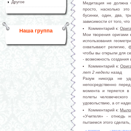
Другое
Медитация не должна б
просто, насколько эт
бусинки, один, два, т
зависимости от того, что
Комментарий к:
Ориг
Наша группа
Мои творения оригами в
использования геометри
охватывают религию, 
чтобы вы открыли для с
- возможность создания 
Комментарий к:
Орига
лет 2 недели
назад
Разум никогда не уд
непосредственно перед
момента и теряется в 
полеты человеческого
удовольствию, а от наде
Комментарий к:
Мыло
«Учителя» - отнюдь 
пытаемся этого сделать
« первая
‹ предыдущ