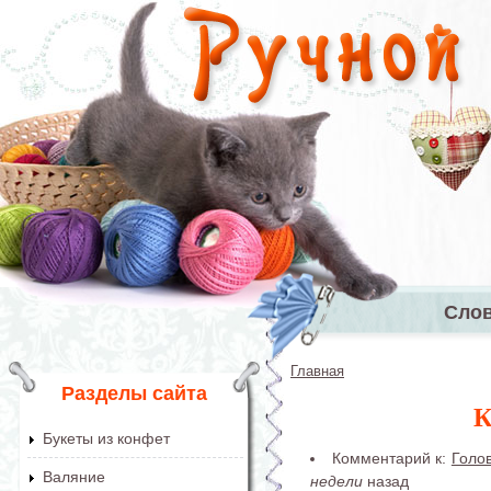
Перейти к основному содержанию
Сло
Главное 
Главная
Вы здесь
Разделы сайта
К
Букеты из конфет
Комментарий к:
Голо
Валяние
недели
назад