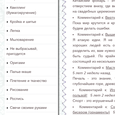
Китайский фонарь - э
отверстием внизу, где 
Квиллинг
на свадебных церемония
(бумагокручение)
Комментарий к:
Верт
Кройка и шитье
Пока мир крутится и кр
будем делать ошибки.
Лепка
Комментарий к:
Выши
Мыловарение
Я атакую идеи. Я не 
хороших людей есть о
Не выбрасывай,
разделить их, вам нужно
пригодится
быть судьей. По край
состоящей из нескольких
Оригами
Комментарий к:
Маст
Папье-маше
5 лет 2 недели
назад
Печаль - это знание, 
Плетение и ткачество
глубочайшее горе, древо
Рисование
Комментарий к:
Иг
пользой!
5 лет 2 неде
Роспись
Спорт - это игрушечный 
Комментарий к:
Сх
Свечи своими руками
бисером (орнаменты)
5