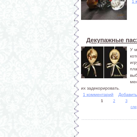
1 
Декупажные пас
У м
ко
иг
пл
выб
ме
их задекорировать.
1 комментарий
Добавит
1
2
3
Страницы
сле