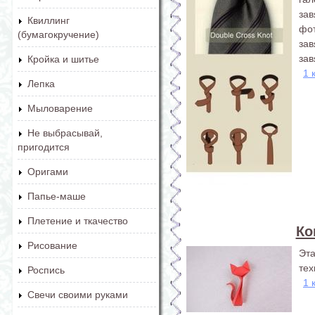
зав
Квиллинг
фо
(бумагокручение)
зав
зав
Кройка и шитье
1 
Лепка
Мыловарение
Не выбрасывай,
пригодится
Оригами
Папье-маше
Плетение и ткачество
Ко
Рисование
Эт
тех
Роспись
1 
Свечи своими руками