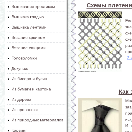
Схемы плетени
Вышивание крестиком
Вышивка гладью
Ес
зна
Вышивка лентами
сх
Вязание крючком
сх
ра
Вязание спицами
орн
2 
Головоломки
Декупаж
Из бисера и бусин
Из бумаги и картона
Как 
Из дерева
Мн
зав
Из проволоки
пра
иск
Из природных материалов
И 
Карвинг
га