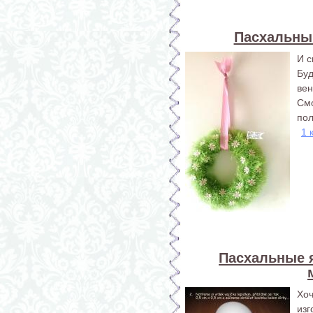
Пасхальны
И с
Бу
вен
Смо
пол
1 
Пасхальные я
Хо
изг