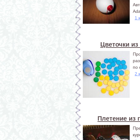
Ав
Ada
1 
Цветочки из
Пр
раз
по 
2 
Плетение из 
Пр
кур