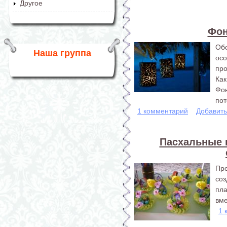
Другое
Фон
Обо
Наша группа
ос
про
Как
Фон
пот
1 комментарий
Добавит
Пасхальные 
Пр
со
пла
вме
1 