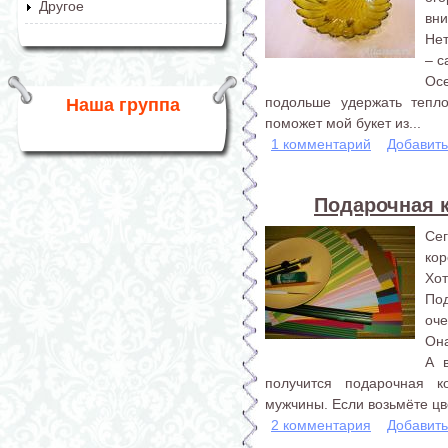
Другое
вни
Нет
– с
Осе
подольше удержать тепл
Наша группа
поможет мой букет из...
1 комментарий
Добавит
Подарочная 
Се
кор
Хот
Под
оче
Она
А 
получится подарочная 
мужчины. Если возьмёте цв
2 комментария
Добавит