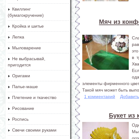
Квиллинг
(бумагокручение)
Мяч из конф
Кройка и шитье
Лепка
Сл
ра
Мыловарение
это
в 
Не выбрасывай,
Хва
пригодится
Ес
Оригами
од
элементы фирменного цве
Папье-маше
Такой мяч может быть выпол
1 комментарий
Добавит
Плетение и ткачество
Рисование
Букет из
Роспись
Одн
Свечи своими руками
Мы
ог