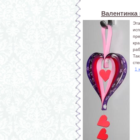
Валентинка 
Эт
ис
пр
кра
раб
Так
сте
1 