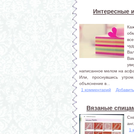
Интересные и
Ка
об
все
чу
Вал
Вам
ув
написанное мелом на асф
Или, проснувшись утро
объяснение в...
1 комментарий
Добавит
Вязаные спица
Сх
анг
1 