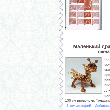
Маленький дра
схем
Во
моя
ск
пр
поя
бис
Дл
ко
130 см проволоки. Толщину
1 комментарий
Добавит