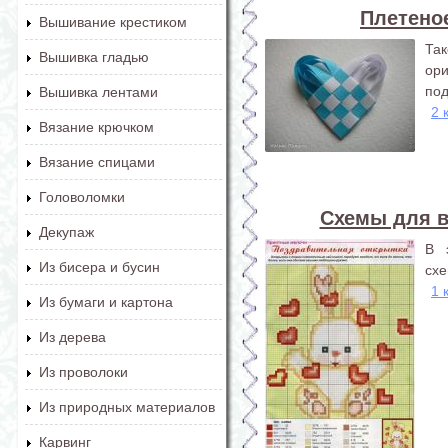
Плетеное
Вышивание крестиком
Та
Вышивка гладью
ор
под
Вышивка лентами
2 
Вязание крючком
Вязание спицами
Головоломки
Схемы для 
Декупаж
В 
Из бисера и бусин
схе
1 
Из бумаги и картона
Из дерева
Из проволоки
Из природных материалов
Карвинг