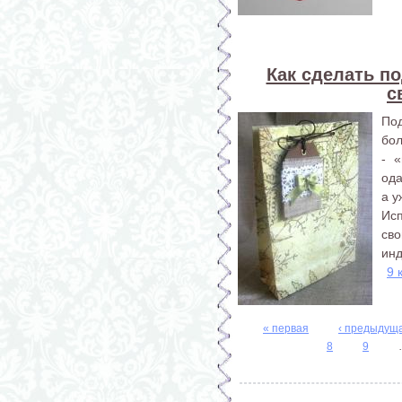
Как сделать п
с
По
бол
- «
ода
а 
Ис
св
ин
9 
« первая
‹ предыдущ
Страницы
8
9