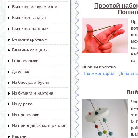
Простой набор
Вышивание крестиком
Пошаг
Вышивка гладью
Про
по
Вышивка лентами
пок
Вязание крючком
мо
кр
Вязание спицами
на
ко
Головоломки
ширины полотна.
Декупаж
1 комментарий
Добавит
Из бисера и бусин
Вой
Из бумаги и картона
Ча
Из дерева
име
это
Из проволоки
В э
Из природных материалов
ра
шар
Карвинг