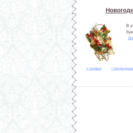
Новогодн
В э
бук
До
« первая
‹ предыдущ
Страницы