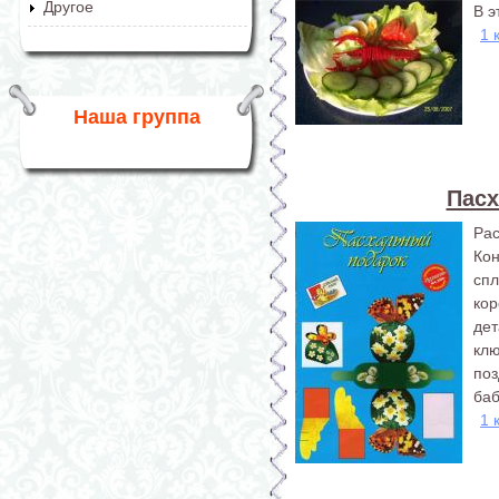
Другое
В э
1 
Наша группа
Пасх
Ра
Ко
спл
ко
де
клю
по
баб
1 