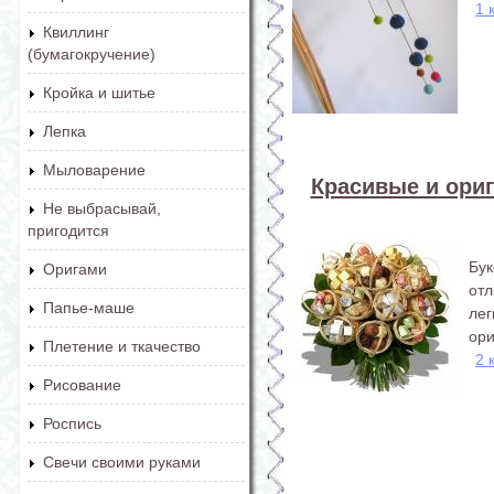
1 
Квиллинг
(бумагокручение)
Кройка и шитье
Лепка
Мыловарение
Красивые и ори
Не выбрасывай,
пригодится
Бу
Оригами
от
Папье-маше
ле
ори
Плетение и ткачество
2 
Рисование
Роспись
Свечи своими руками