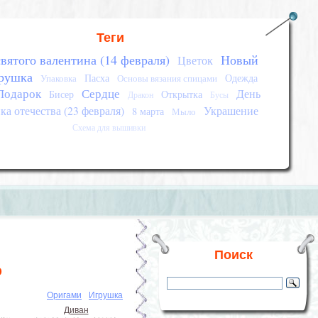
Теги
вятого валентина (14 февраля)
Новый
Цветок
рушка
Пасха
Одежда
Упаковка
Основы вязания спицами
Подарок
Сердце
День
Бисер
Открытка
Дракон
Бусы
а отечества (23 февраля)
Украшение
8 марта
Мыло
Схема для вышивки
Поиск
о
Оригами
Игрушка
Диван