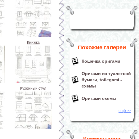
Книжка
Похожие галереи
Кошечка оригами
Оригами из туалетной
бумаги, toilegami -
схемы
Кухонный стул
Оригами схемы
ещё >>