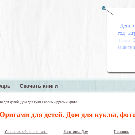
День с
год
Иг
Посуда
защитник
варь
Скачать книги
меню
и для детей. Дом для куклы своими руками, фото
Оригами для детей. Дом для куклы, фот
Условные обозначения...
Заготовка Дом
Пианино