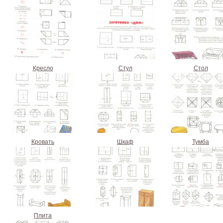
Кресло
Стул
Стол
Кровать
Шкаф
Тумба
Плита