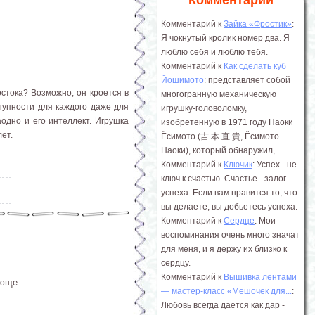
Комментарии
Комментарий к
Зайка «Фростик»
:
Я чокнутый кролик номер два. Я
люблю себя и люблю тебя.
Комментарий к
Как сделать куб
Йошимото
: представляет собой
стока? Возможно, он кроется в
многогранную механическую
ступности для каждого даже для
игрушку-головоломку,
аодно и его интеллект. Игрушка
изобретенную в 1971 году Наоки
ет.
Ёсимото (吉 本 直 貴, Ёсимото
Наоки), который обнаружил,...
Комментарий к
Ключик
: Успех - не
ключ к счастью. Счастье - залог
успеха. Если вам нравится то, что
вы делаете, вы добьетесь успеха.
Комментарий к
Сердце
: Мои
воспоминания очень много значат
для меня, и я держу их близко к
сердцу.
Комментарий к
Вышивка лентами
ающе.
― мастер-класс «Мешочек для...
:
Любовь всегда дается как дар -