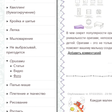
Квиллинг
(бумагокручение)
Кройка и шитье
Лепка
В чем секрет популярности ор
уникальности оригами, непохож
Мыловарение
детей. Оригами – это не тольк
Не выбрасывай,
поможет вашему малышу создать
пригодится
Добавить комментарий
Оригами
Статьи
Видео
Фото
Папье-маше
Плетение и ткачество
Опубликовано чт, 07/22/2021 - 23:
Каждая малень
Рисование
Роспись