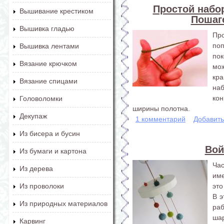
Простой набор
Вышивание крестиком
Пошаг
Вышивка гладью
Про
по
Вышивка лентами
пок
Вязание крючком
мо
кр
Вязание спицами
на
ко
Головоломки
ширины полотна.
Декупаж
1 комментарий
Добавит
Из бисера и бусин
Вой
Из бумаги и картона
Ча
Из дерева
име
это
Из проволоки
В э
Из природных материалов
ра
шар
Карвинг