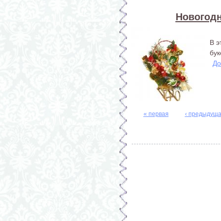
Новогодн
В э
бук
До
« первая
‹ предыдущ
Страницы