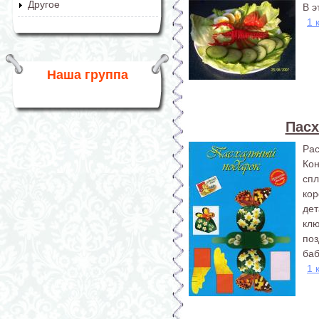
Другое
В э
1 
Наша группа
Пасх
Ра
Ко
спл
ко
де
клю
по
баб
1 