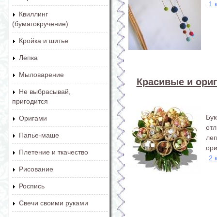
1 
Квиллинг
(бумагокручение)
Кройка и шитье
Лепка
Мыловарение
Красивые и ори
Не выбрасывай,
пригодится
Бу
Оригами
от
Папье-маше
ле
ори
Плетение и ткачество
2 
Рисование
Роспись
Свечи своими руками