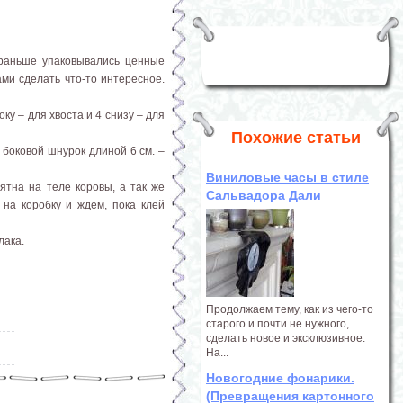
 раньше упаковывались ценные
ами сделать что-то интересное.
оку – для хвоста и 4 снизу – для
Похожие статьи
 боковой шнурок длиной 6 см. –
Виниловые часы в стиле
ятна на теле коровы, а так же
Сальвадора Дали
 на коробку и ждем, пока клей
лака.
Продолжаем тему, как из чего-то
старого и почти не нужного,
сделать новое и эксклюзивное.
На...
Новогодние фонарики.
(Превращения картонного