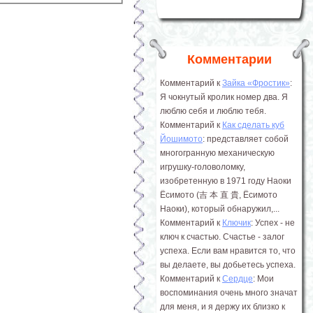
Комментарии
Комментарий к
Зайка «Фростик»
:
Я чокнутый кролик номер два. Я
люблю себя и люблю тебя.
Комментарий к
Как сделать куб
Йошимото
: представляет собой
многогранную механическую
игрушку-головоломку,
изобретенную в 1971 году Наоки
Ёсимото (吉 本 直 貴, Ёсимото
Наоки), который обнаружил,...
Комментарий к
Ключик
: Успех - не
ключ к счастью. Счастье - залог
успеха. Если вам нравится то, что
вы делаете, вы добьетесь успеха.
Комментарий к
Сердце
: Мои
воспоминания очень много значат
для меня, и я держу их близко к