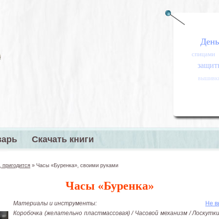
День
спицами
защитн
вышивк
варь
Скачать книги
меню
 пригодится
»
Часы «Буренка», своими руками
Часы «Буренка»
Материалы и инструменты:
Не в
Коробочка (желательно пластмассовая) / Часовой механизм / Лоскутки