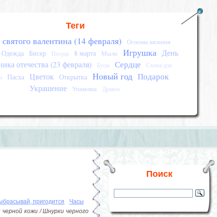
Теги
 святого валентина (14 февраля)
Основы вязания
Игрушка
День
Одежда
Бисер
8 марта
Мыло
Посуда
Сердце
ика отечества (23 февраля)
Бусы
Схема для
Новый год
Подарок
Цветок
Пасха
Открытка
и
Украшение
Упаковка
Дракон
Поиск
ыбрасывай, пригодится
Часы
 черной кожи / Шнурки черного