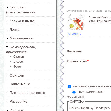
Квиллинг
Опубликовано сб, 07/24/2021 - 19:
(бумагокручение)
Я не люблю ог
Кройка и шитье
слишком заня
Лепка
ответить
Мыловарение
Не выбрасывай,
Ваше имя
пригодится
Статьи
Видео
Комментарий
*
Фото
Оригами
Папье-маше
Уведомлять меня о новых
Все комментарии
Плетение и ткачество
комментарий
Рисование
CAPTCHA
Собери картинку. После рег
Роспись