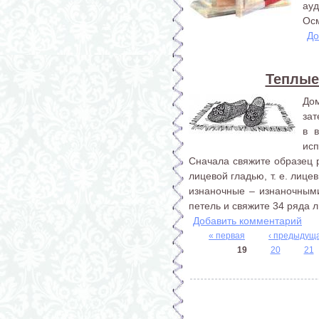
ауд
Осм
До
Теплые
До
зат
в 
исп
Сначала свяжите образец р
лицевой гладью, т. е. лиц
изнаночные – изнаночными
петель и свяжите 34 ряда л
Добавить комментарий
« первая
‹ предыдущ
19
20
21
Страницы