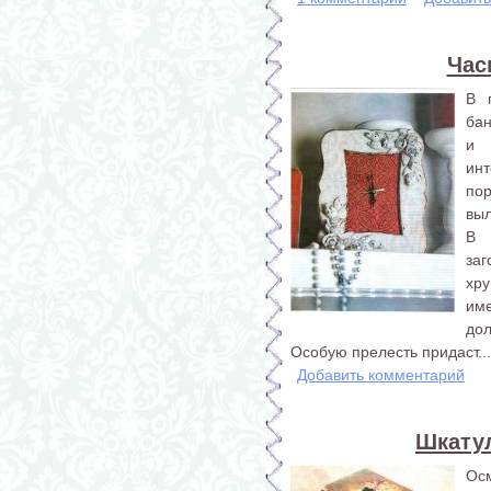
Час
В 
бан
и 
инт
пор
выл
В 
за
хру
им
дол
Особую прелесть придаст...
Добавить комментарий
Шкату
Осм