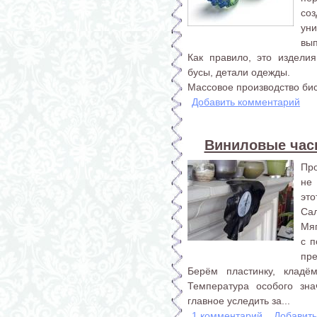
со
ун
вы
Как правило, это изделия
бусы, детали одежды.
Массовое производство бисе
Добавить комментарий
Виниловые час
Про
не 
эт
Са
Мя
с 
пре
Берём пластинку, кладё
Температура особого зна
главное уследить за...
1 комментарий
Добавит