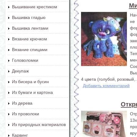
Ми
Вышивание крестиком
Нач
Вышивка гладью
не
фо
Вышивка лентами
фо
Вязание крючком
за
пло
Вязание спицами
Те
ме
Головоломки
Сое
Декупаж
Выш
4 цвета (голубой, розовый,..
Из бисера и бусин
Добавить комментарий
Из бумаги и картона
Из дерева
Откр
От
Из проволоки
13x
Из природных материалов
пр
вру
Карвинг