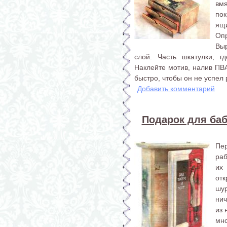
вмя
по
ящ
Оп
Вы
слой. Часть шкатулки, г
Наклейте мотив, налив ПВА
быстро, чтобы он не успел 
Добавить комментарий
Подарок для ба
Пе
раб
их
отк
шу
нич
из 
мн