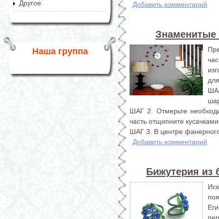
Другое
Добавить комментарий
Знаменитые 
Пр
Наша группа
ча
изг
для
ША
шар
ШАГ 2. Отмерьте необход
часть отщипните кусачками
ШАГ 3. В центре фанерного
Добавить комментарий
Бижутерия из б
Ис
по
Еги
пер