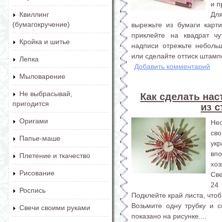
и п
Дл
Квиллинг
(бумагокручение)
вырежьте из бумаги карт
приклейте на квадрат чу
Кройка и шитье
надписи отрежьте неболь
или сделайте оттиск штампо
Лепка
Добавить комментарий
Мыловарение
Не выбрасывай,
Как сделать на
пригодится
из 
Оригами
Не
сво
Папье-маше
ук
вп
Плетение и ткачество
хоз
Рисование
Св
24
Роспись
Подклейте край листа, что
Возьмите одну трубку и с
Свечи своими руками
показано на рисунке....