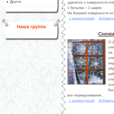
Другое
удалится с поверхности пла
1 бутылка ~ 1 шарик
На боковой поверхности ест
1 комментарий
Добавит
Наша группа
Снежи
1) 
сне
см
сте
пе
об
на
сте
ос
был
все перекручивания...
1 комментарий
Добавит