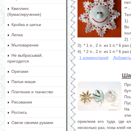
пет
** 
Квиллинг
(бумагокручение)
Тел
1).
Кройка и шитье
Во
пол
Лепка
2). 
Мыловарение
3). * 1 п., 2 п. из 1 п.* 6 раз 
4). * 2 п., 2 п. из 1 п.* 6 раз (
Не выбрасывай,
1 комментарий
Добавит
пригодится
Оригами
Ша
Папье-маше
Пр
бут
Плетение и ткачество
Поц
Рисование
Пус
На
Роспись
эти
приклеив его туда, где к
Свечи своими руками
несколько раз, пока клей н