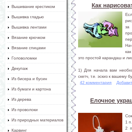
Как нарисов
Вышивание крестиком
Есл
Вышивка гладью
рис
за
Вышивка лентами
пр
Вязание крючком
пер
На
Вязание спицами
как
это простой карандаш и лис
Головоломки
Декупаж
1) Для начала вам необх
скетч, т.е. эскиз к вашему б
Из бисера и бусин
42 комментария
Добави
Из бумаги и картона
Из дерева
Елочное украш
Из проволоки
Со
Из природных материалов
1 п
2 п
Карвинг