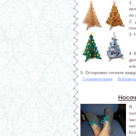
1.
зел
по 
2.
сно
3. 
4. 
дол
елк
5. Осторожно согните каждо
3 комментария
Добавит
Носоч
Я 
пол
ча
пет
Ес