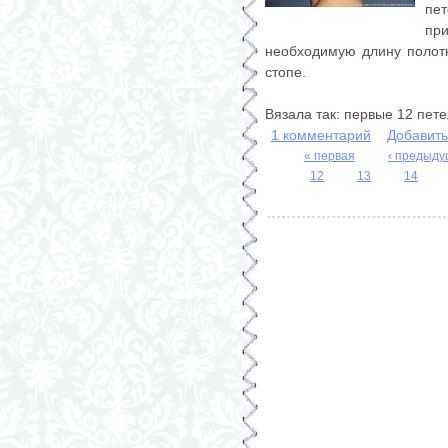
пе
пр
необходимую длину полот
стопе.
Вязала так: первые 12 петел
1 комментарий
Добавит
« первая
‹ предыд
12
13
14
Страницы