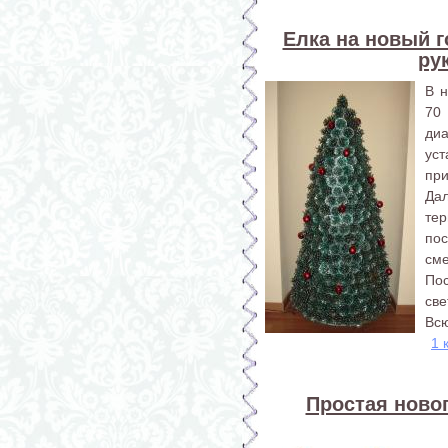
Елка на новый г
ру
В 
70
диа
ус
при
Да
те
по
сме
По
све
Всю
1 
Простая новог