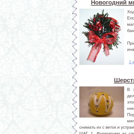
Новогодний м
Ход
Ело
маг
бан
Пр
ина
1 
Шерст
В 
де
эт
ник
По
мя
снимать их с веток и устра
ШАГ 1. Формируем из син