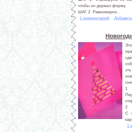
чтобы он держал форму.
ШАГ 2. Равномерно...
1 комментарий
Добавит
Новогодн
Эт
пра
сд
со
эт
но
сне
1
Пер
отк
2
С 
кар
1 