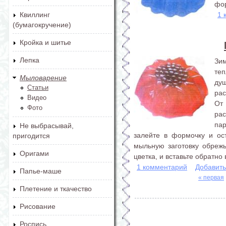
фор
1 
Квиллинг
(бумагокручение)
Кройка и шитье
Лепка
Зим
теп
Мыловарение
ду
Статьи
рас
Видео
От
Фото
ра
па
Не выбрасывай,
залейте в формочку и ос
пригодится
мыльную заготовку обрежь
Оригами
цветка, и вставьте обратно в
1 комментарий
Добавит
Папье-маше
« первая
Плетение и ткачество
Страницы
Рисование
Роспись