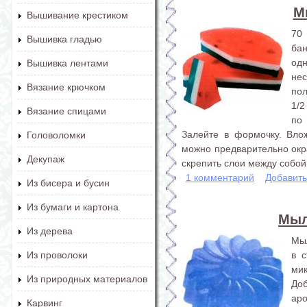
М
Вышивание крестиком
70
Вышивка гладью
ба
од
Вышивка лентами
не
Вязание крючком
пол
1/2
Вязание спицами
по
Залейте в формочку. Влож
Головоломки
можно предварительно окра
Декупаж
скрепить слои между собой.
1 комментарий
Добавит
Из бисера и бусин
Из бумаги и картона
Мыл
Из дерева
Мыл
в с
Из проволоки
ми
Из природных материалов
Доб
аро
Карвинг