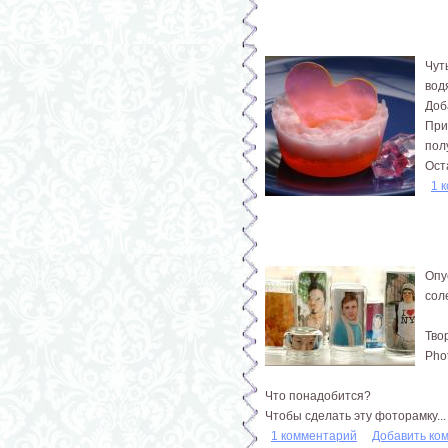
Чут
вод
Доб
При
пол
Ост
1 
Опу
сол
Тво
Pho
Что понадобится?
Чтобы сделать эту фоторамку...
1 комментарий
Добавить ко