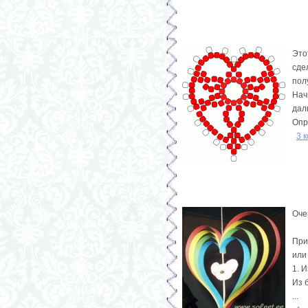
Это
сде
пол
Нач
дал
Опр
3 
Оче
При
или
1. 
Из 
...