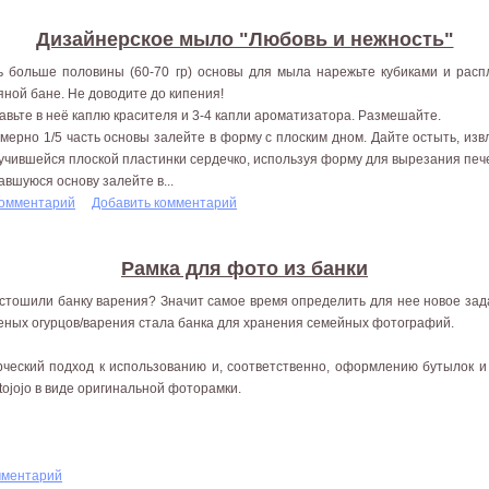
Дизайнерское мыло "Любовь и нежность"
ь больше половины (60-70 гр) основы для мыла нарежьте кубиками и расп
яной бане. Не доводите до кипения!
авьте в неё каплю красителя и 3-4 капли ароматизатора. Размешайте.
мерно 1/5 часть основы залейте в форму с плоским дном. Дайте остыть, из
учившейся плоской пластинки сердечко, используя форму для вырезания печ
авшуюся основу залейте в...
комментарий
Добавить комментарий
Рамка для фото из банки
стошили банку варения? Значит самое время определить для нее новое зад
еных огурцов/варения стала банка для хранения семейных фотографий.
рческий подход к использованию и, соответственно, оформлению бутылок 
tojojo в виде оригинальной фоторамки.
мментарий