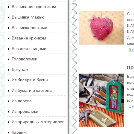
Вышивание крестиком
С п
Вышивка гладью
пон
ШАГ
Вышивка лентами
ШАГ
Дал
Вязание крючком
слое
Вязание спицами
5 
Головоломки
По
Декупаж
Еще
Из бисера и бусин
пог
отл
Из бумаги и картона
под
или
Из дерева
1 
Из проволоки
Из природных материалов
Карвинг