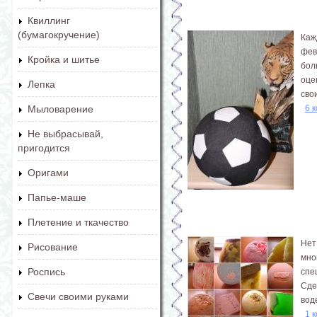
Квиллинг
(бумагокручение)
Каж
фев
Кройка и шитье
бол
оце
Лепка
сво
6 
Мыловарение
Не выбрасывай,
пригодится
Оригами
Папье-маше
Плетение и ткачество
Нет
Рисование
мно
Роспись
спе
Сде
Свечи своими руками
вод
1 