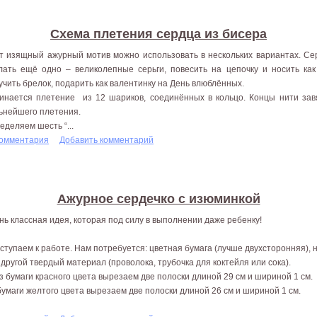
Схема плетения сердца из бисера
т изящный ажурный мотив можно использовать в нескольких вариантах. Сер
лать ещё одно – великолепные серьги, повесить на цепочку и носить как
учить брелок, подарить как валентинку на День влюблённых.
инается плетение из 12 шариков, соединённых в кольцо. Концы нити завя
ьнейшего плетения.
еделяем шесть “...
комментария
Добавить комментарий
Ажурное сердечко с изюминкой
нь классная идея, которая под силу в выполнении даже ребенку!
ступаем к работе. Нам потребуется: цветная бумага (лучше двухсторонняя), н
 другой твердый материал (проволока, трубочка для коктейля или сока).
Из бумаги красного цвета вырезаем две полоски длиной 29 см и шириной 1 см.
бумаги желтого цвета вырезаем две полоски длиной 26 см и шириной 1 см.