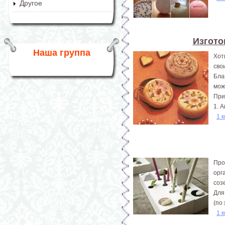
Другое
Изгото
Наша группа
Хот
сво
Бла
мож
При
1. 
1 
Про
орг
соз
Для
(по
1 