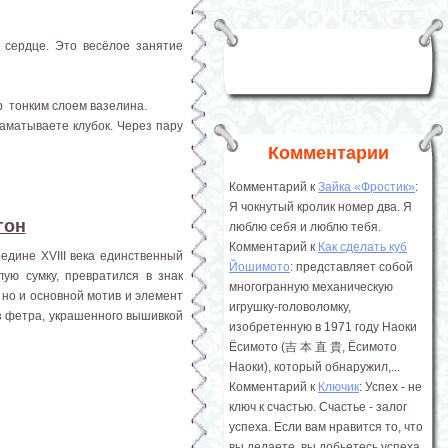
сердце. Это весёлое занятие
р тонким слоем вазелина.
аматываете клубок. Через пару
Комментарии
Комментарий к
Зайка «Фростик»
:
Я чокнутый кролик номер два. Я
гон
люблю себя и люблю тебя.
Комментарий к
Как сделать куб
едине XVIII века единственный
Йошимото
: представляет собой
ую сумку, превратился в знак
многогранную механическую
 но и основной мотив и элемент
игрушку-головоломку,
из фетра, украшенного вышивкой
изобретенную в 1971 году Наоки
Ёсимото (吉 本 直 貴, Ёсимото
Наоки), который обнаружил,...
Комментарий к
Ключик
: Успех - не
ключ к счастью. Счастье - залог
успеха. Если вам нравится то, что
вы делаете, вы добьетесь успеха.