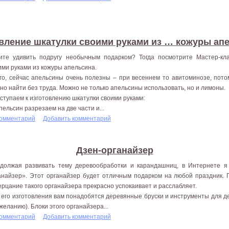
вление шкатулки своими руками из … кожуры ап
ите удивить подругу необычным подарком? Тогда посмотрите Мастер-кл
ими руками из кожуры апельсина.
го, сейчас апельсины очень полезны – при весеннем то авитоминозе, пот
но найти без труда. Можно не только апельсины использовать, но и лимоны.
ступаем к изготовлению шкатулки своими руками:
Апельсин разрезаем на две части и...
комментарий
Добавить комментарий
Дзен-органайзер
должая развивать тему деревообработки и карандашниц, в Интернете я
анайзер». Этот органайзер будет отличным подарком на любой праздник. 
ерцание такого органайзера прекрасно успокаивает и расслабляет.
 его изготовления вам понадобятся деревянные бруски и инструменты для де
 желанию). Блоки этого органайзера...
комментарий
Добавить комментарий