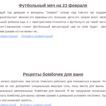
Футбольный мяч на 23 февраля
дый год девушки и женщины "ломают" голову над тем,что же подар
раля.Бытует мнение,что мужчины-это большие дети,что скорее всего явля
ьшой ребенок еще и с пристрастием относится к футболу,то уж такой чист
нит.Сюрпризом станет футбольный мяч,который сам по себе будет явля
ими руками,что не может не...
комментариев
Добавить комментарий
Рецепты бомбочек для ванн
 ничего приятнее, чем после тяжелого рабочего дня понежиться в ванне. Ч
гие из нас добавляют специальную морскую соль, пену, масла для ванны.
циальные минеральные бомбочки для ванной. Я же предлагаю несколько
лать бомбочку для ванны своими руками в домашних условиях несложно. Хра
е они начинают шипеть,...
комментарий
Добавить комментарий