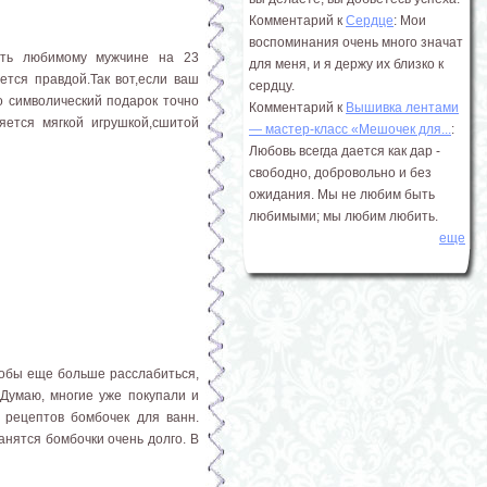
Комментарий к
Сердце
: Мои
воспоминания очень много значат
ить любимому мужчине на 23
для меня, и я держу их близко к
ется правдой.Так вот,если ваш
сердцу.
о символический подарок точно
Комментарий к
Вышивка лентами
ется мягкой игрушкой,сшитой
― мастер-класс «Мешочек для...
:
Любовь всегда дается как дар -
свободно, добровольно и без
ожидания. Мы не любим быть
любимыми; мы любим любить.
еще
тобы еще больше расслабиться,
 Думаю, многие уже покупали и
 рецептов бомбочек для ванн.
нятся бомбочки очень долго. В