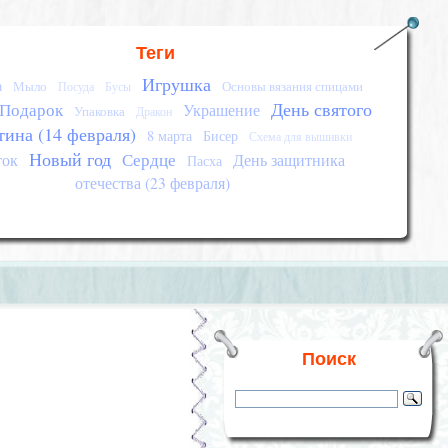
Теги
Игрушка
а
Мыло
Основы вязания спицами
Посуда
Бусы
День святого
Подарок
Украшение
Упаковка
Дракон
тина (14 февраля)
8 марта
Бисер
Схема для вышивки
Новый год
Сердце
ток
День защитника
Пасха
отечества (23 февраля)
Поиск