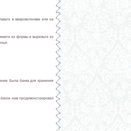
лавьте в микроволновке или на
влеките из формы и вырежьте из
енья.
ание. Была банка для хранения
и банок нам продемонстрировал