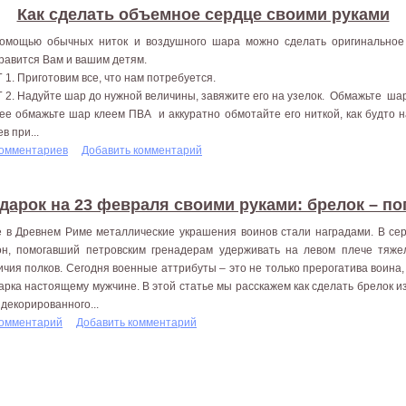
Как сделать объемное сердце своими руками
омощью обычных ниток и воздушного шара можно сделать оригинальное 
равится Вам и вашим детям.
 1. Приготовим все, что нам потребуется.
 2. Надуйте шар до нужной величины, завяжите его на узелок. Обмажьте ша
ее обмажьте шар клеем ПВА и аккуратно обмотайте его ниткой, как будто н
в при...
комментариев
Добавить комментарий
дарок на 23 февраля своими руками: брелок – по
 в Древнем Риме металлические украшения воинов стали наградами. В сер
он, помогавший петровским гренадерам удерживать на левом плече тяжел
ичия полков. Сегодня военные аттрибуты – это не только прерогатива воина,
арка настоящему мужчине. В этой статье мы расскажем как сделать брелок 
 декорированного...
комментарий
Добавить комментарий