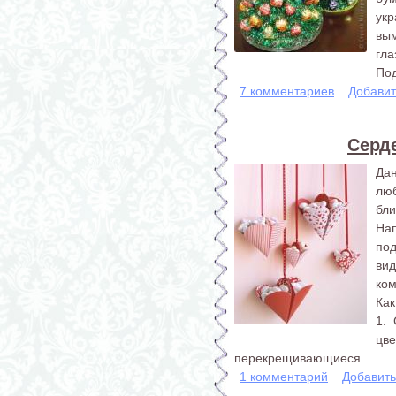
укр
вым
гла
Под
7 комментариев
Добавит
Серд
Да
люб
бл
На
по
ви
ком
Как
1. 
цве
перекрещивающиеся...
1 комментарий
Добавит