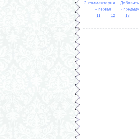
2 комментария
Добавит
« первая
‹ предыд
11
12
13
Страницы