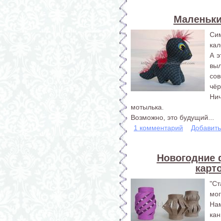
Маленьки
Си
кал
А 
вы
со
чёр
Ни
мотылька.
Возможно, это будущий...
1 комментарий
Добавит
Новогодние 
карт
"С
мог
На
кан