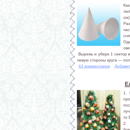
Ка
лю
см)
Ра
час
сги
Одн
све
Вырежь и убери 1 сектор и
левую стороны круга — пол
63 комментария
Добави
Е
1.
про
пос
луч
то 
2.
бум