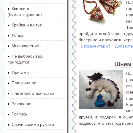
Наб
(н
Квиллинг
(бумагокручение)
на
как
Кройка и шитье
Те
пройдите иглой через одн
Лепка
бисерине и проходить через
Мыловарение
1 комментарий
Добавит
Не выбрасывай,
пригодится
Шьем 
Оригами
На
ра
Папье-маше
св
фан
Плетение и ткачество
пр
Рисование
Каж
мно
Роспись
друзей, в подарок, я сши
надеюсь, что этот год прин
Свечи своими руками