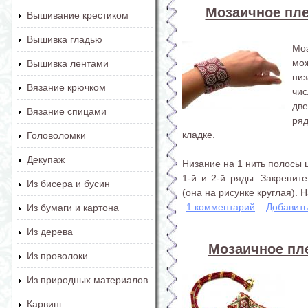
Мозаичное плет
Вышивание крестиком
Вышивка гладью
Мо
мо
Вышивка лентами
низ
Вязание крючком
чи
две
Вязание спицами
ря
кладке.
Головоломки
Декупаж
Низание на 1 нить полосы 
1-й и 2-й ряды. Закрепит
Из бисера и бусин
(она на рисунке круглая). Н
1 комментарий
Добавит
Из бумаги и картона
Из дерева
Мозаичное пле
Из проволоки
Из природных материалов
Карвинг