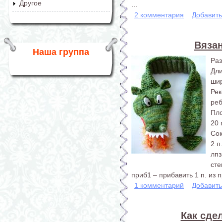
Другое
...
2 комментария
Добавит
Вяза
Наша группа
Раз
Дл
шир
Ре
реб
Пло
20 
Со
2 п
лпз
сте
приб1 – прибавить 1 п. из 
1 комментарий
Добавит
Как сде