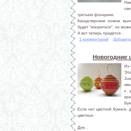
На
св
третьем фонарике.
Канцелярским ножом вып
будет "махриться", но мож
А вот теперь придётся...
1 комментарий
Добавит
Новогодние 
Из 
Эт
Ju
кви
к 
кра
Бум
Если нет цветной бумаги, 
цветных.
Для...